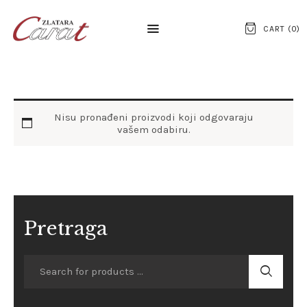
CART (
0
)
NASLOVNA
Nisu pronađeni proizvodi koji odgovaraju
O NAMA
vašem odabiru.
KONTAKT
SATOVI
SREBRNI NAKIT
Pretraga
ZLATNI NAKIT