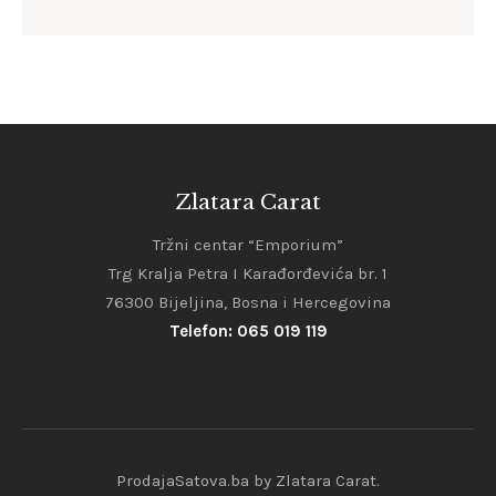
Zlatara Carat
Tržni centar “Emporium”
Trg Kralja Petra I Karađorđevića br. 1
76300 Bijeljina, Bosna i Hercegovina
Telefon: 065 019 119
ProdajaSatova.ba by Zlatara Carat.