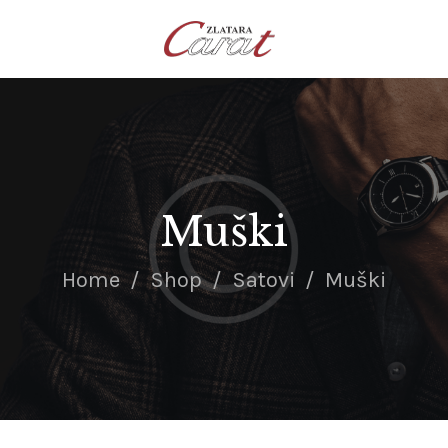
NASLOVNA
O NAMA
KONTAKT
SATOVI
SREBRNI NAKIT
Muški
ZLATNI NAKIT
Home
Shop
Satovi
Muški