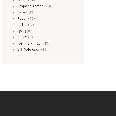
Emporio Armani
(18)
Esprit
(2)
Fossil
(75)
Police
(17)
Q&Q
(10)
SEIKO
(11)
Tommy Hilfiger
(49)
U.S. Polo Assn
(8)