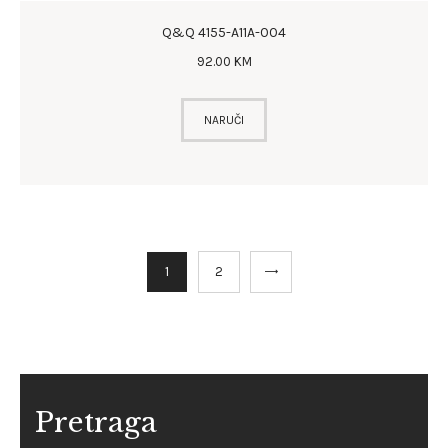
Q&Q 4155-A11A-004
92
.
00
KM
NARUČI
→
1
2
Pretraga