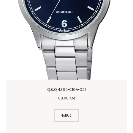
Q&Q 4235-C10A-051
68
.
00
KM
NARUČI