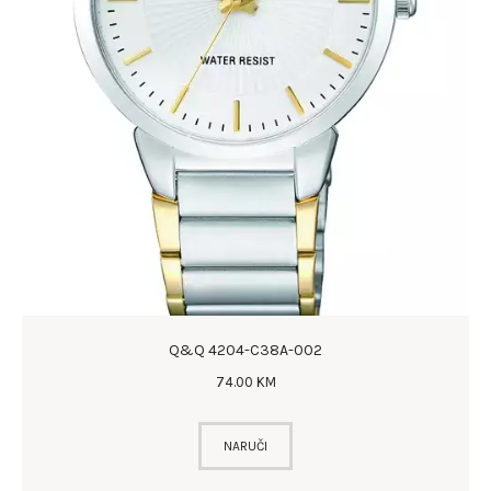
Q&Q 4204-C38A-002
74
.
00
KM
NARUČI