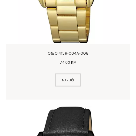
Q&Q 4156-C04A-008
74
.
00
KM
NARUČI