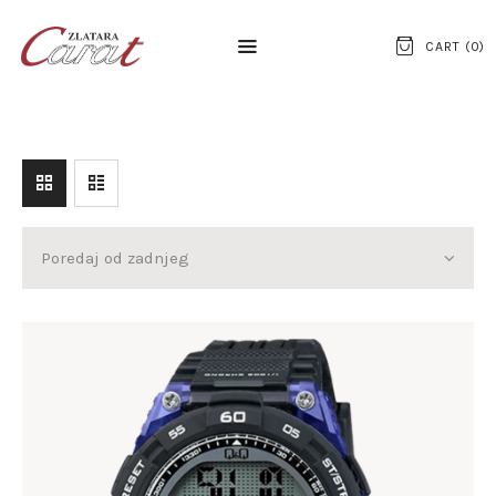
CART (
0
)
NASLOVNA
O NAMA
KONTAKT
SATOVI
SREBRNI NAKIT
ZLATNI NAKIT