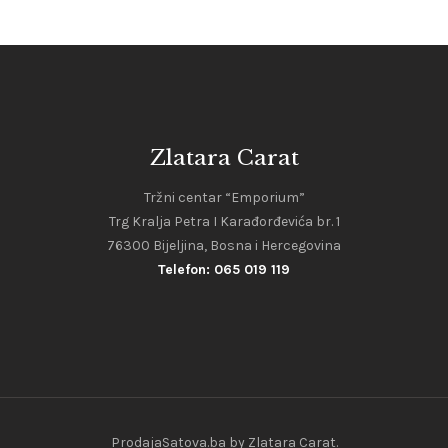
Zlatara Carat
Tržni centar “Emporium”
Trg Kralja Petra I Karađorđevića br. 1
76300 Bijeljina, Bosna i Hercegovina
Telefon: 065 019 119
ProdajaSatova.ba by Zlatara Carat.