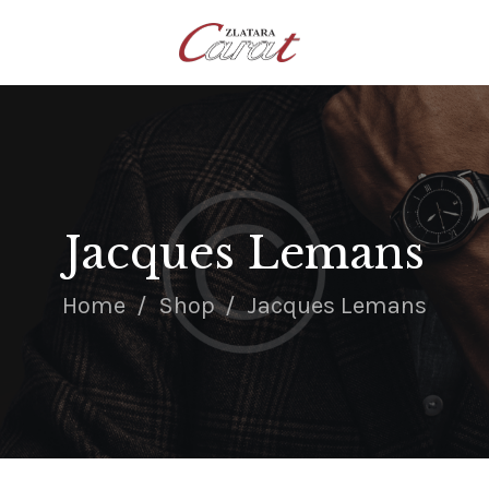
NASLOVNA
O NAMA
KONTAKT
SATOVI
SREBRNI NAKIT
Jacques Lemans
ZLATNI NAKIT
Home
Shop
Jacques Lemans