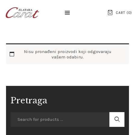
CART (
0
)
NASLOVNA
Nisu pronađeni proizvodi koji odgovaraju
O NAMA
vašem odabiru.
KONTAKT
SATOVI
SREBRNI NAKIT
Pretraga
ZLATNI NAKIT