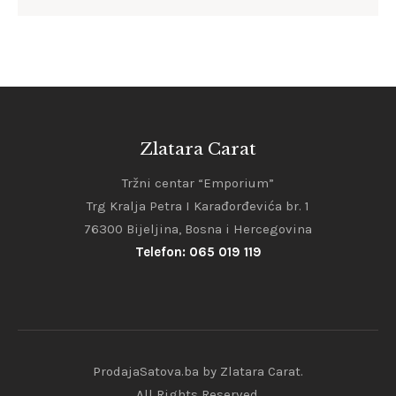
Zlatara Carat
Tržni centar “Emporium”
Trg Kralja Petra I Karađorđevića br. 1
76300 Bijeljina, Bosna i Hercegovina
Telefon: 065 019 119
ProdajaSatova.ba by Zlatara Carat.
All Rights Reserved.