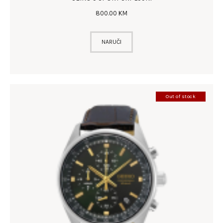
800
.
00
KM
NARUČI
Out of stock