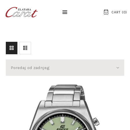
CART (
0
)
NASLOVNA
O NAMA
KONTAKT
SATOVI
SREBRNI NAKIT
ZLATNI NAKIT