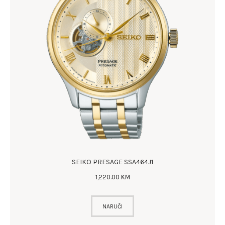
SEIKO PRESAGE SSA464J1
1,220
.
00
KM
NARUČI