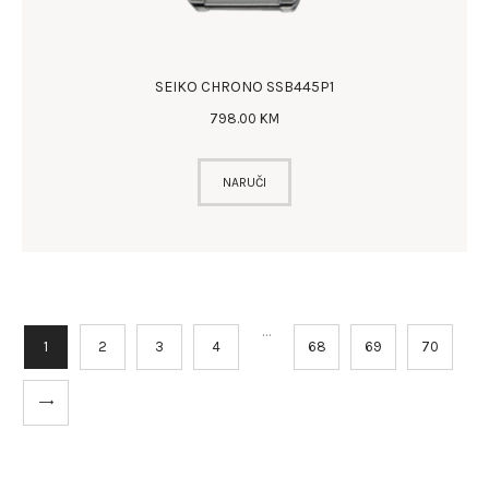
SEIKO CHRONO SSB445P1
798
.
00
KM
NARUČI
…
1
2
3
4
68
69
70