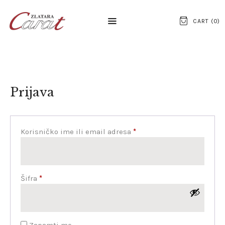
CART (
0
)
NASLOVNA
Prijava
O NAMA
KONTAKT
Korisničko ime ili email adresa
*
SATOVI
SREBRNI NAKIT
ZLATNI NAKIT
Šifra
*
Zapamti me