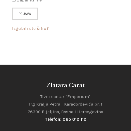
PRIJAVA
Izgubili ste šifru?
Zlatara Carat
Tržni centar “Emporium”
Trg Kralja Petra I Karađorđevića br. 1
76300 Bijeljina, Bosna i Hercegovina
Telefon: 065 019 119