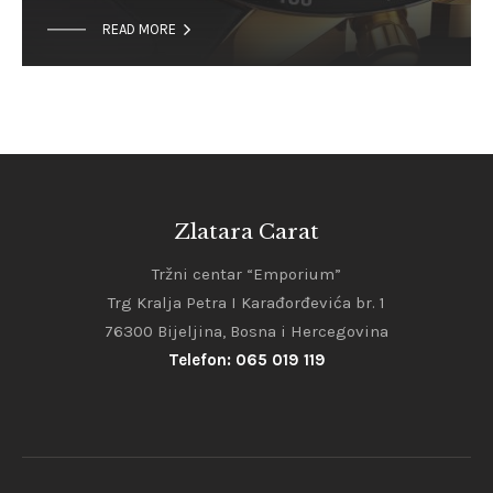

READ MORE
Zlatara Carat
Tržni centar “Emporium”
Trg Kralja Petra I Karađorđevića br. 1
76300 Bijeljina, Bosna i Hercegovina
Telefon: 065 019 119