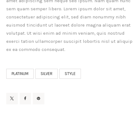
amet adipiscing sem neque sed ipsum. Nam quam nunc
sem quam semper libero. Lorem ipsum dolor sit amet,
consectetuer adipiscing elit, sed diam nonummy nibh
euismod tincidunt ut laoreet dolore magna aliquam erat
volutpat. Ut wisi enim ad minim veniam, quis nostrud
exerci tation ullamcorper suscipit lobortis nisl ut aliquip
ex ea commodo consequat.
PLATINUM
SILVER
STYLE