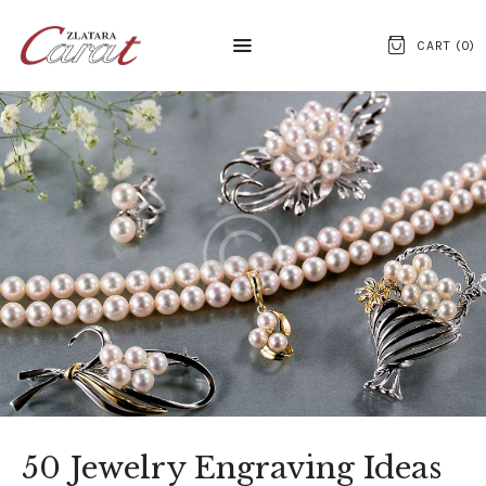
CART (
0
)
NASLOVNA
O NAMA
KONTAKT
SATOVI
SREBRNI NAKIT
ZLATNI NAKIT
50 Jewelry Engraving Ideas