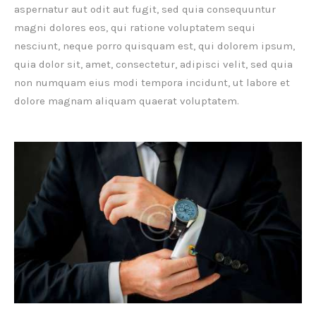
aspernatur aut odit aut fugit, sed quia consequuntur
magni dolores eos, qui ratione voluptatem sequi
nesciunt, neque porro quisquam est, qui dolorem ipsum,
quia dolor sit, amet, consectetur, adipisci velit, sed quia
non numquam eius modi tempora incidunt, ut labore et
dolore magnam aliquam quaerat voluptatem.