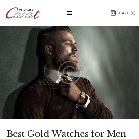
CART (
0
)
NASLOVNA
O NAMA
KONTAKT
SATOVI
SREBRNI NAKIT
ZLATNI NAKIT
Best Gold Watches for Men