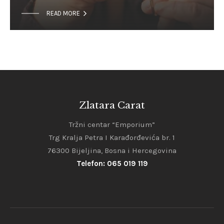

READ MORE
Zlatara Carat
Tržni centar “Emporium”
Trg Kralja Petra I Karađorđevića br. 1
76300 Bijeljina, Bosna i Hercegovina
Telefon: 065 019 119