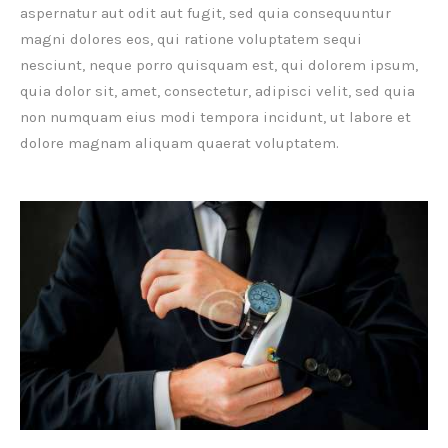
aspernatur aut odit aut fugit, sed quia consequuntur
magni dolores eos, qui ratione voluptatem sequi
nesciunt, neque porro quisquam est, qui dolorem ipsum,
quia dolor sit, amet, consectetur, adipisci velit, sed quia
non numquam eius modi tempora incidunt, ut labore et
dolore magnam aliquam quaerat voluptatem.