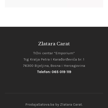
Zlatara Carat
Tržni centar “Emporium”
Trg Kralja Petra I Karađorđevića br. 1
76300 Bijeljina, Bosna i Hercegovina
Telefon: 065 019 119
ProdajaSatova.ba by Zlatara Carat.