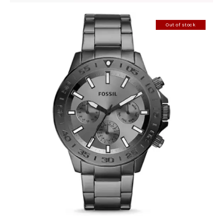
Out of stock
FOSSIL BQ2491
390
.
00
KM