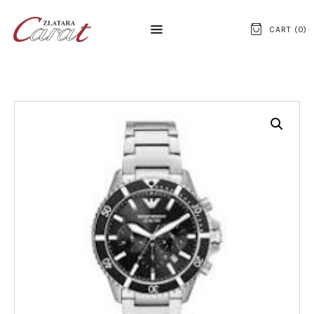
CART (
0
)
NASLOVNA
O NAMA
KONTAKT
SATOVI
SREBRNI NAKIT
ZLATNI NAKIT