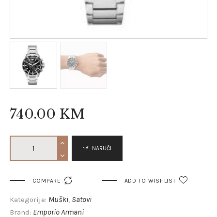
740
.
00
KM
NARUČI

COMPARE
ADD TO WISHLIST
Muški
Satovi
Kategorije:
,
Emporio Armani
Brand: