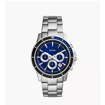
FOSSIL CH2927
337
.
00
KM