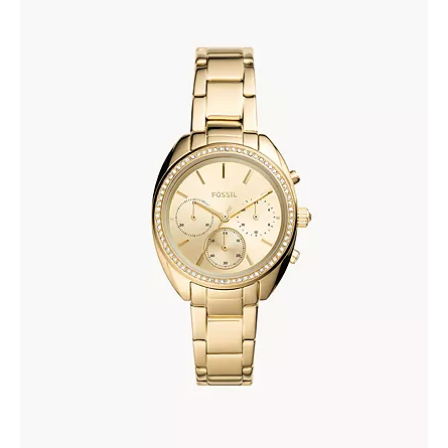
FOSSIL BQ3658
335
.
00
KM