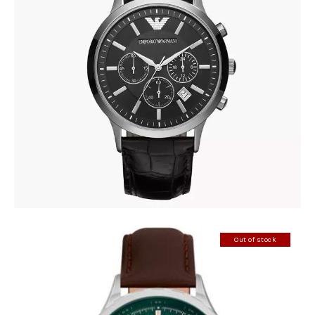
ARMANI AR2447
590
.
00
KM
Out of stock