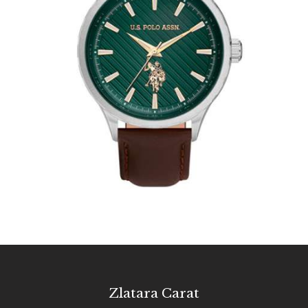
U.S. POLO ASSN 1069-05
220
.
00
KM
Zlatara Carat