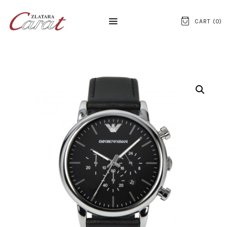
CART (
0
)
NASLOVNA
O NAMA
KONTAKT
SATOVI
SREBRNI NAKIT
ZLATNI NAKIT