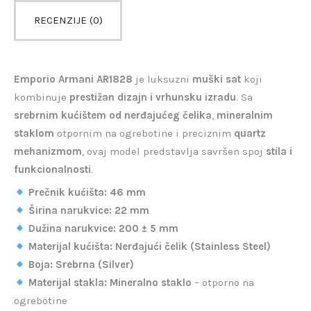
RECENZIJE (0)
Emporio Armani AR1828
je luksuzni
muški sat
koji
kombinuje
prestižan dizajn i vrhunsku izradu
. Sa
srebrnim kućištem od nerđajućeg čelika
,
mineralnim
staklom
otpornim na ogrebotine i preciznim
quartz
mehanizmom
, ovaj model predstavlja savršen spoj
stila i
funkcionalnosti
.
Prečnik kućišta:
46 mm
Širina narukvice:
22 mm
Dužina narukvice:
200 ± 5 mm
Materijal kućišta:
Nerđajući čelik (Stainless Steel)
Boja:
Srebrna (Silver)
Materijal stakla:
Mineralno staklo
– otporno na
ogrebotine