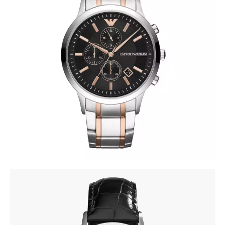
ARMANI AR11165
790
.
00
KM