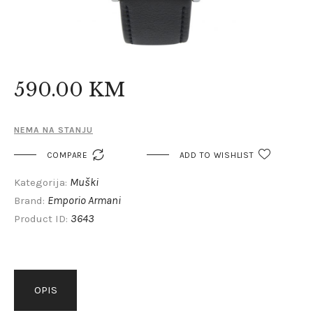
590
.
00
KM
NEMA NA STANJU

COMPARE
ADD TO WISHLIST
Muški
Kategorija:
Emporio Armani
Brand:
3643
Product ID:
OPIS