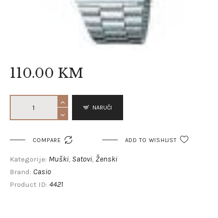
110
.
00
KM
NARUČI

COMPARE
ADD TO WISHLIST
Muški
Satovi
Ženski
Kategorije:
,
,
Casio
Brand:
4421
Product ID: