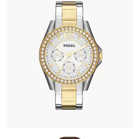
FOSSIL ES3204
690
.
00
KM