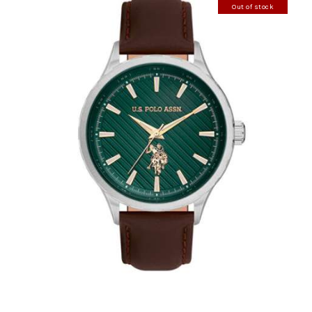
Out of stock
U.S. POLO ASSN 1069-05
220
.
00
KM