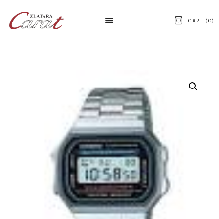
CART (
0
)
NASLOVNA
O NAMA
KONTAKT
SATOVI
SREBRNI NAKIT
ZLATNI NAKIT