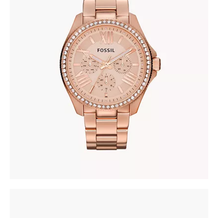
FOSSIL AM4483
380
.
00
KM