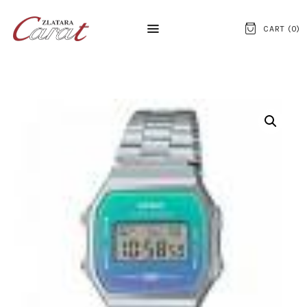
CART (
0
)
NASLOVNA
O NAMA
KONTAKT
SATOVI
SREBRNI NAKIT
ZLATNI NAKIT