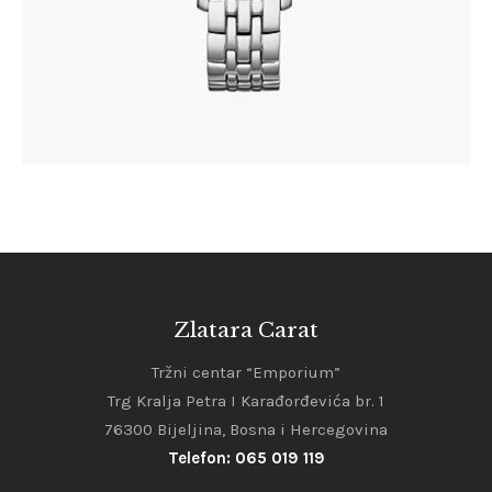
Zlatara Carat
Tržni centar “Emporium”
Trg Kralja Petra I Karađorđevića br. 1
76300 Bijeljina, Bosna i Hercegovina
Telefon: 065 019 119