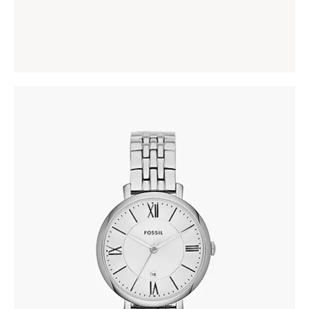
285
.
00
KM
FOSSIL ES3433
305
.
00
KM