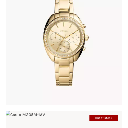
FOSSIL BQ3658
335
.
00
KM
Out of stock
CASIO M305M-1AV