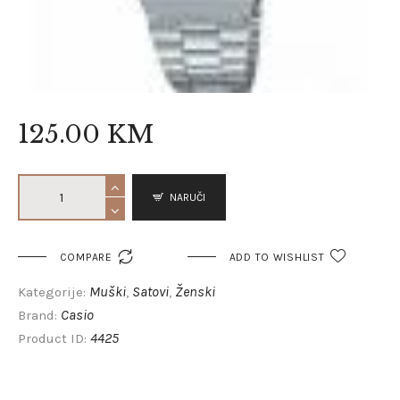
125
.
00
KM
NARUČI

COMPARE
ADD TO WISHLIST
Muški
Satovi
Ženski
Kategorije:
,
,
Casio
Brand:
4425
Product ID: