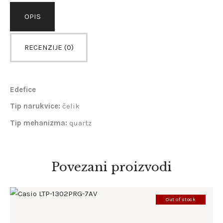
OPIS
RECENZIJE (0)
Edefice
Tip narukvice:
čelik
Tip mehanizma:
quartz
Povezani proizvodi
Out of stock
CASIO LTP-1302PRG-7AV