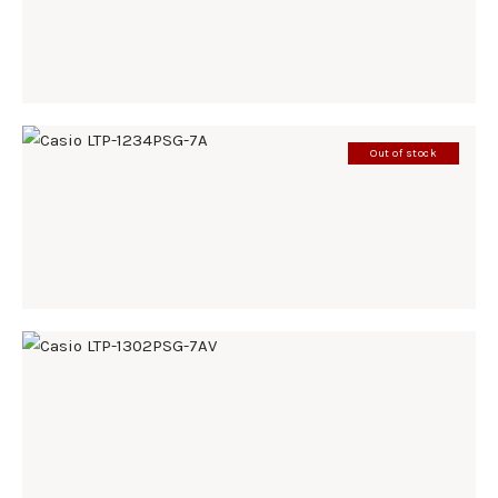
185
.
00
KM
Out of stock
CASIO LTP-1234PSG-7A
142
.
00
KM
CASIO LTP-1302PSG-7AV
168
.
00
KM