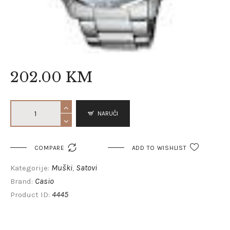
202
.
00
KM
NARUČI

COMPARE
ADD TO WISHLIST
Muški
Satovi
Kategorije:
,
Casio
Brand:
4445
Product ID: