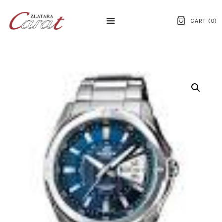
CART (
0
)
NASLOVNA
O NAMA
KONTAKT
SATOVI
SREBRNI NAKIT
ZLATNI NAKIT