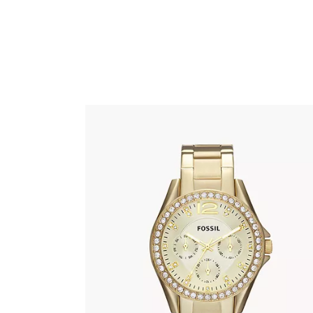
FOSSIL ES3203
345
.
00
KM