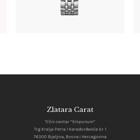
Zlatara Carat
Tržni centar “Emporium”
Trg Kralja Petra I Karađorđevića br. 1
76300 Bijeljina, Bosna i Hercegovina