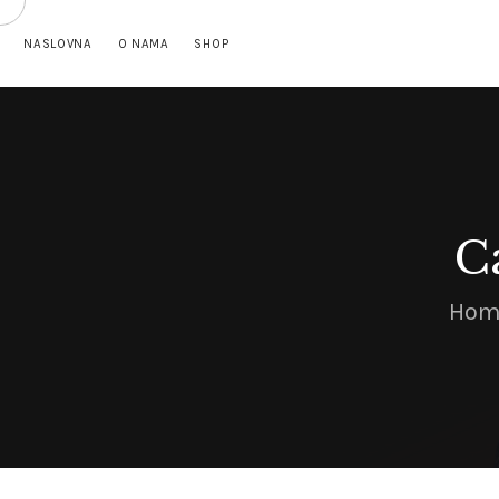
NASLOVNA
O NAMA
SHOP
C
Hom