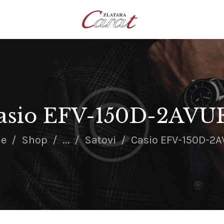
NASLOVNA
O NAMA
KONTAKT
SATOVI
SREBRNI NAKIT
asio EFV-150D-2AVU
ZLATNI NAKIT
e
Shop
...
Satovi
Casio EFV-150D-2