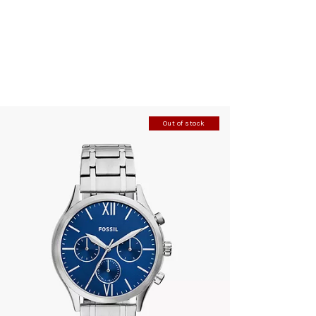
Out of stock
FOSSIL BQ2808
410
.
00
KM