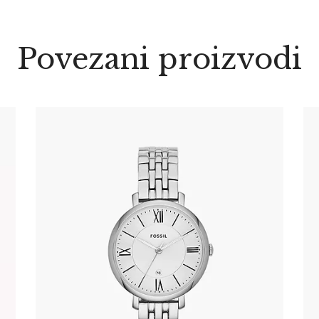
Povezani proizvodi
FOSSIL ES3433
305
.
00
KM