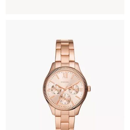
FOSSIL BQ3691
345
.
00
KM