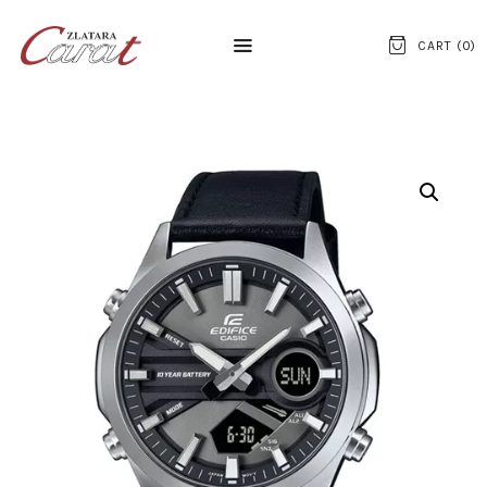
CART (
0
)
NASLOVNA
O NAMA
KONTAKT
SATOVI
SREBRNI NAKIT
ZLATNI NAKIT