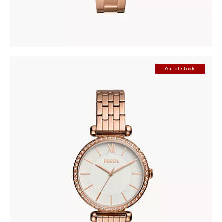
Out of stock
FOSSIL BQ3497
278
.
00
KM