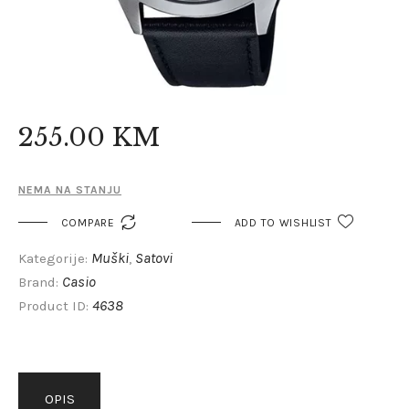
255
.
00
KM
NEMA NA STANJU

COMPARE
ADD TO WISHLIST
Muški
Satovi
Kategorije:
,
Casio
Brand:
4638
Product ID:
OPIS