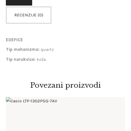
RECENZIJE (0)
EDEFICE
Tip mehanizma:
quartz
Tip narukvice:
koža
Povezani proizvodi
CASIO LTP-1302PSG-7AV
168
.
00
KM