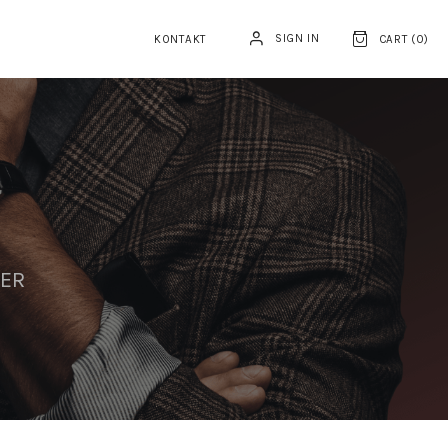
SIGN IN
KONTAKT
CART (
0
)
1ER