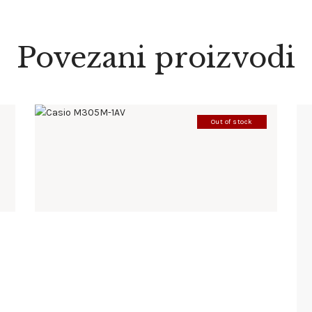
Povezani proizvodi
Out of stock
CASIO M305M-1AV
285
.
00
KM