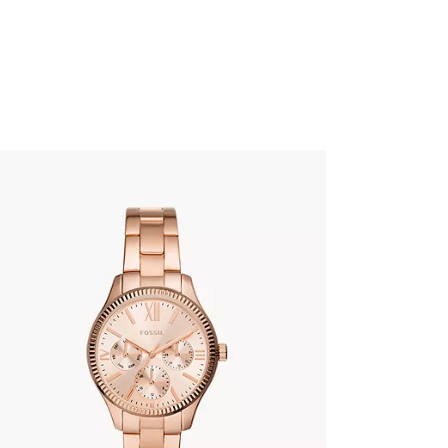
FOSSIL BQ3691
345
.
00
KM