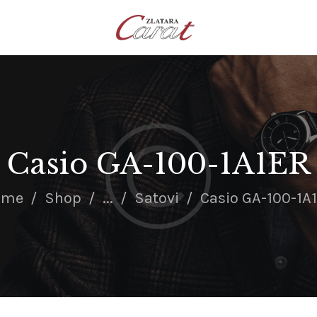
NASLOVNA
O NAMA
KONTAKT
SATOVI
SREBRNI NAKIT
Casio GA-100-1A1ER
ZLATNI NAKIT
ome
Shop
...
Satovi
Casio GA-100-1A