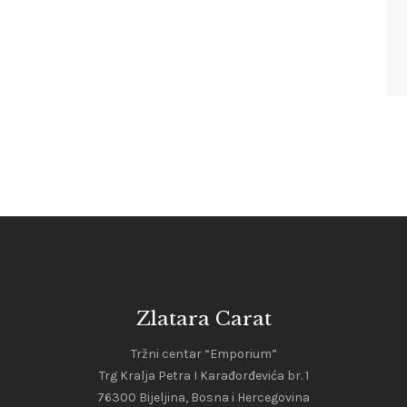
Zlatara Carat
Tržni centar “Emporium”
Trg Kralja Petra I Karađorđevića br. 1
76300 Bijeljina, Bosna i Hercegovina