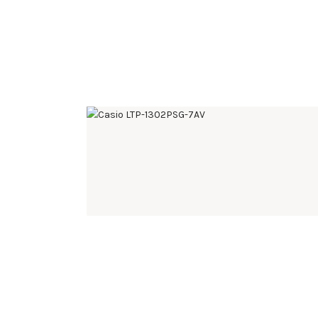
CASIO LTP-1302PSG-7AV
168
.
00
KM