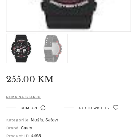
255
.
00
KM
NEMA NA STANJU

COMPARE
ADD TO WISHLIST
Muški
Satovi
Kategorije:
,
Casio
Brand:
4498
Product ID: