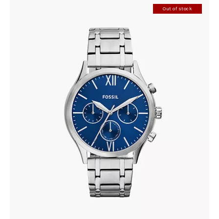
Out of stock
FOSSIL BQ2808
410
.
00
KM