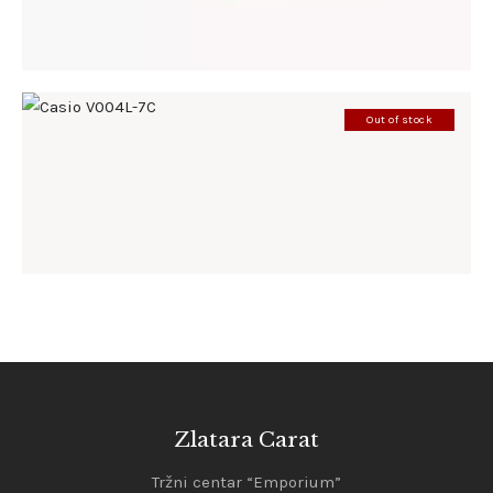
Out of stock
CASIO V004L-7C
86
.
00
KM
Zlatara Carat
Tržni centar “Emporium”