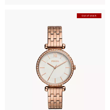
Out of stock
FOSSIL BQ3497
278
.
00
KM