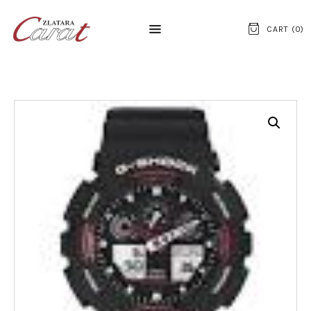
CART (
0
)
NASLOVNA
O NAMA
KONTAKT
SATOVI
SREBRNI NAKIT
ZLATNI NAKIT