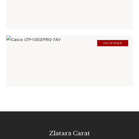
198
.
00
KM
Out of stock
CASIO LTP-1302PRG-7AV
185
.
00
KM
Zlatara Carat