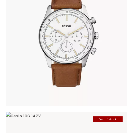
FOSSIL BQ2748
345
.
00
KM
Out of stock
CASIO 10C-1A2V