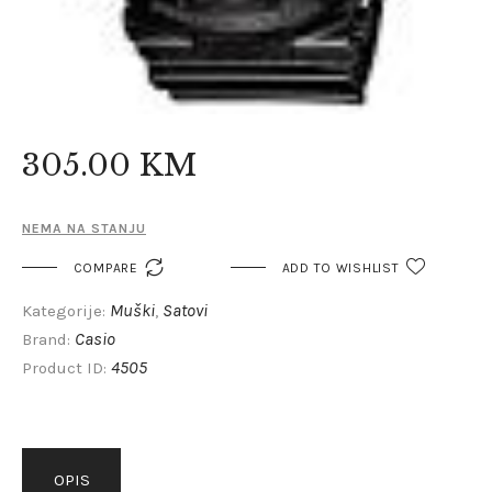
305
.
00
KM
NEMA NA STANJU

COMPARE
ADD TO WISHLIST
Muški
Satovi
Kategorije:
,
Casio
Brand:
4505
Product ID:
OPIS