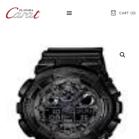
CART (
0
)
NASLOVNA
O NAMA
KONTAKT
SATOVI
SREBRNI NAKIT
ZLATNI NAKIT