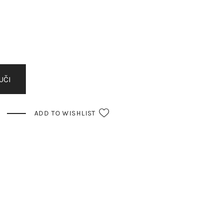
UČI
ADD TO WISHLIST