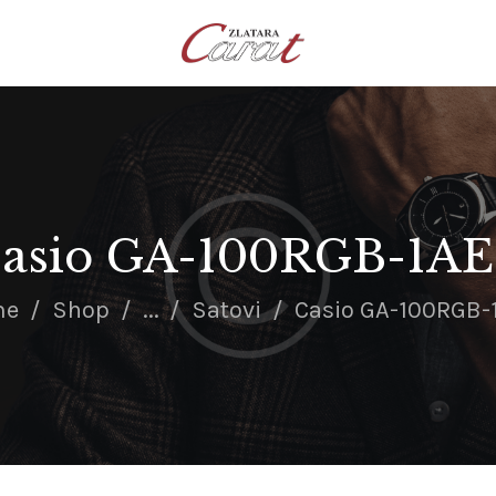
NASLOVNA
O NAMA
KONTAKT
SATOVI
SREBRNI NAKIT
asio GA-100RGB-1A
ZLATNI NAKIT
me
Shop
...
Satovi
Casio GA-100RGB-