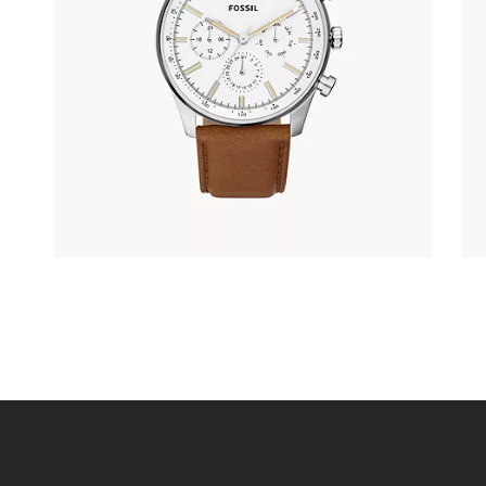
FOSSIL BQ2748
345
.
00
KM