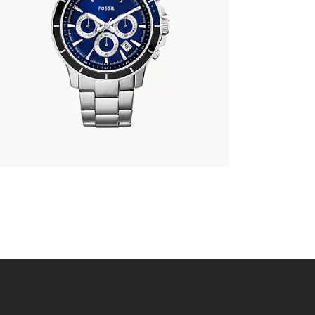
FOSSIL CH2927
337
.
00
KM