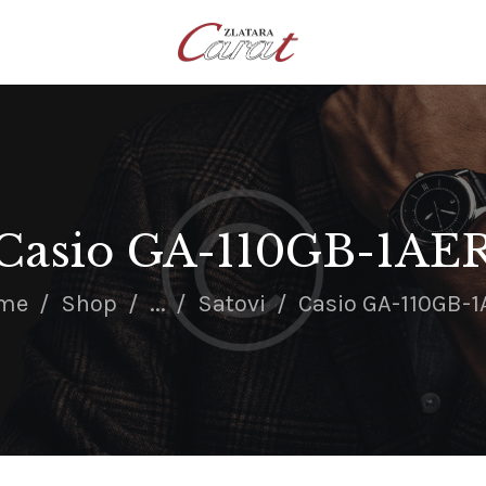
NASLOVNA
O NAMA
KONTAKT
SATOVI
SREBRNI NAKIT
Casio GA-110GB-1AE
ZLATNI NAKIT
me
Shop
...
Satovi
Casio GA-110GB-1