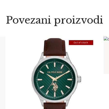
Povezani proizvodi
Out of stock
U.S. POLO ASSN 1069-05
220
.
00
KM