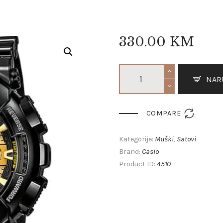
330
.
00
KM
NAR

COMPARE
Muški
Satovi
Kategorije:
,
Casio
Brand:
4510
Product ID: