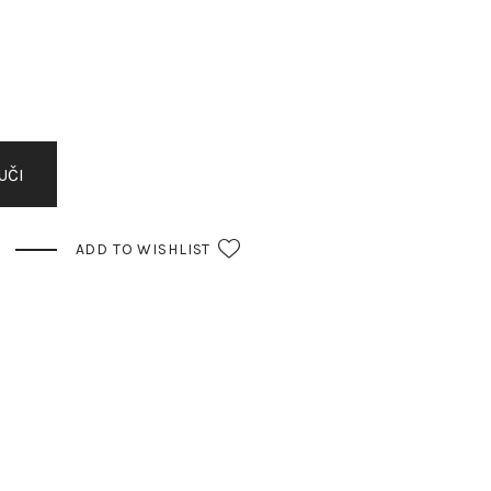
UČI
ADD TO WISHLIST