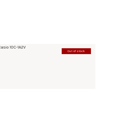
Out of stock
CASIO 10C-1A2V
198
.
00
KM