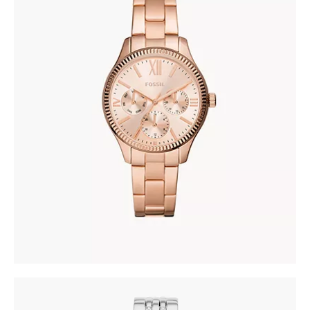
FOSSIL BQ3691
345
.
00
KM