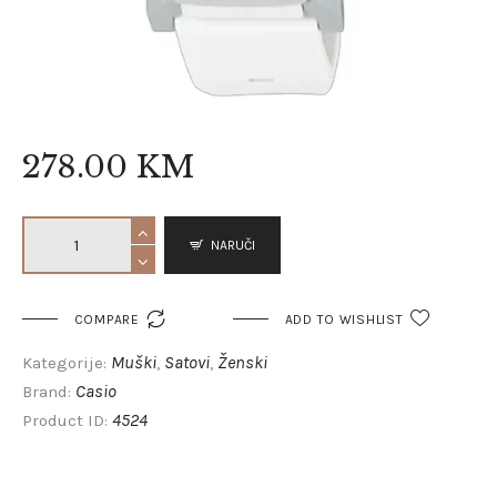
278
.
00
KM
NARUČI

COMPARE
ADD TO WISHLIST
Muški
Satovi
Ženski
Kategorije:
,
,
Casio
Brand:
4524
Product ID: