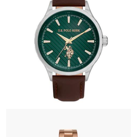
U.S. POLO ASSN 1069-05
220
.
00
KM