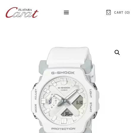
CART (
0
)
NASLOVNA
O NAMA
KONTAKT
SATOVI
SREBRNI NAKIT
ZLATNI NAKIT