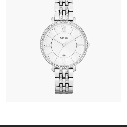
FOSSIL ES3545
345
.
00
KM