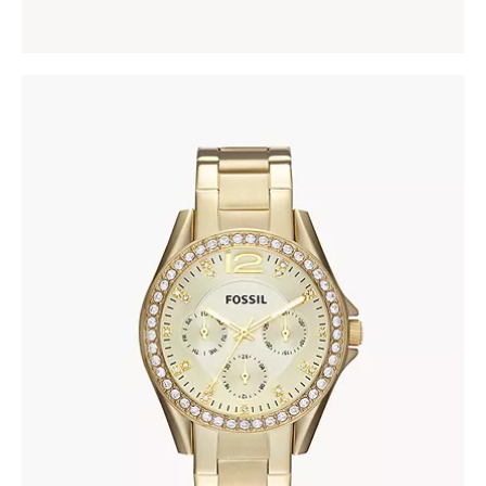
FOSSIL ES3203
345
.
00
KM