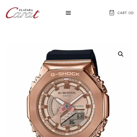
CART (
0
)
NASLOVNA
O NAMA
KONTAKT
SATOVI
SREBRNI NAKIT
ZLATNI NAKIT