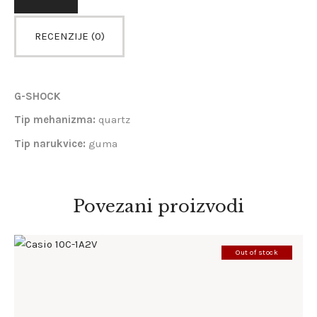
RECENZIJE (0)
G-SHOCK
Tip mehanizma:
quartz
Tip narukvice:
guma
Povezani proizvodi
Out of stock
CASIO 10C-1A2V
198
.
00
KM