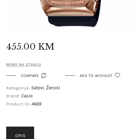
455
.
00
KM
NEMA NA STANJU

COMPARE
ADD TO WISHLIST
Satovi
Ženski
Kategorije:
,
Casio
Brand:
4669
Product ID:
OPIS