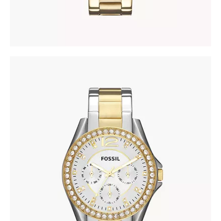
FOSSIL ES3204
690
.
00
KM