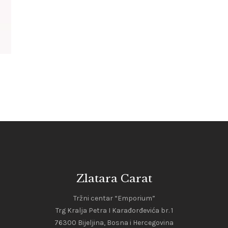
Zlatara Carat
Tržni centar “Emporium”
Trg Kralja Petra I Karađorđevića br. 1
76300 Bijeljina, Bosna i Hercegovina