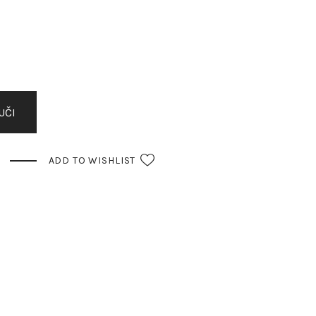
UČI
ADD TO WISHLIST