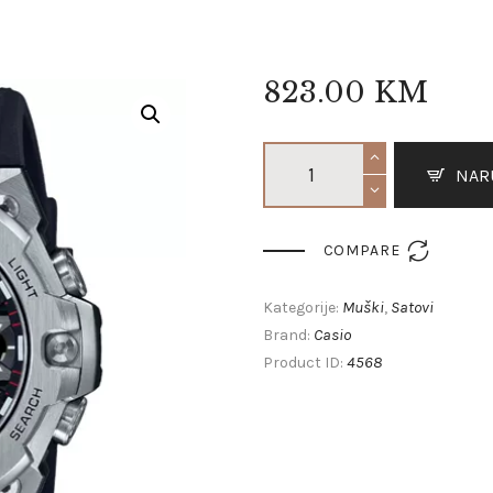
823
.
00
KM
NAR

COMPARE
Muški
Satovi
Kategorije:
,
Casio
Brand:
4568
Product ID: