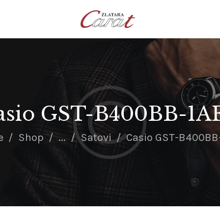
NASLOVNA
O NAMA
KONTAKT
SATOVI
SREBRNI NAKIT
asio GST-B400BB-1A
ZLATNI NAKIT
e
Shop
...
Satovi
Casio GST-B400BB