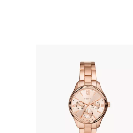
FOSSIL BQ3691
345
.
00
KM