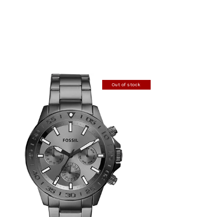
Out of stock
FOSSIL BQ2491
390
.
00
KM