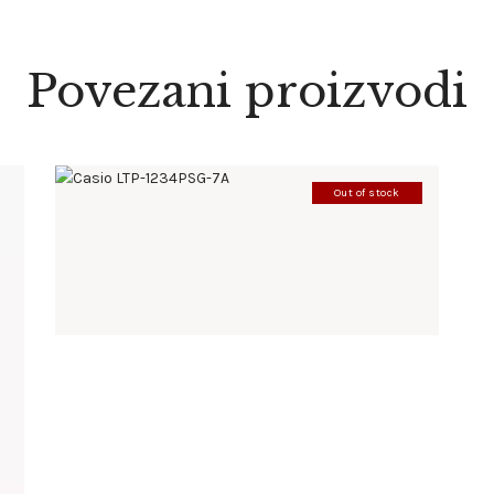
Povezani proizvodi
Out of stock
CASIO LTP-1234PSG-7A
142
.
00
KM