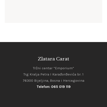
168
.
00
KM
Zlatara Carat
Tržni centar “Emporium”
Trg Kralja Petra I Karađorđevića br. 1
76300 Bijeljina, Bosna i Hercegovina
Telefon: 065 019 119