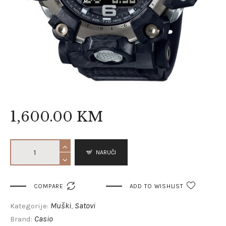
1,600
.
00
KM
NARUČI

COMPARE
ADD TO WISHLIST
Muški
Satovi
Kategorije:
,
Casio
Brand: