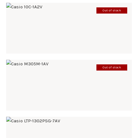
Out of stock
CASIO 10C-1A2V
198
.
00
KM
Out of stock
CASIO M305M-1AV
285
.
00
KM
CASIO LTP-1302PSG-7AV