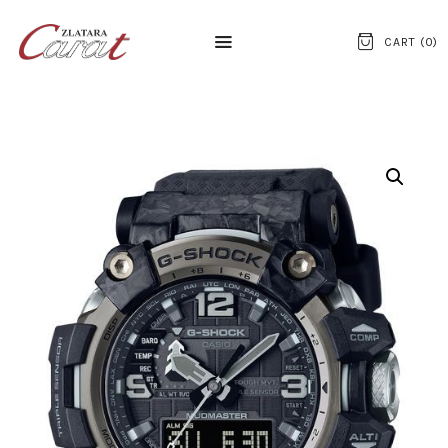
CART (
0
)
NASLOVNA
O NAMA
KONTAKT
SATOVI
SREBRNI NAKIT
ZLATNI NAKIT