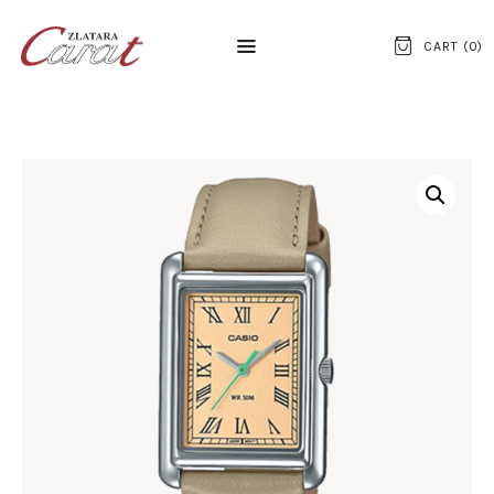
CART (
0
)
NASLOVNA
O NAMA
KONTAKT
SATOVI
SREBRNI NAKIT
ZLATNI NAKIT