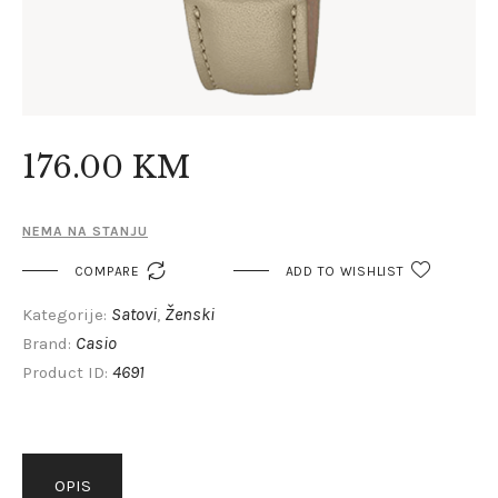
176
.
00
KM
NEMA NA STANJU

COMPARE
ADD TO WISHLIST
Satovi
Ženski
Kategorije:
,
Casio
Brand:
4691
Product ID:
OPIS