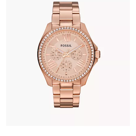
FOSSIL AM4483
380
.
00
KM