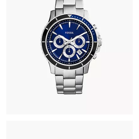
FOSSIL CH2927
337
.
00
KM