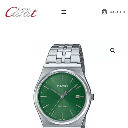
CART (
0
)
NASLOVNA
O NAMA
KONTAKT
SATOVI
SREBRNI NAKIT
ZLATNI NAKIT