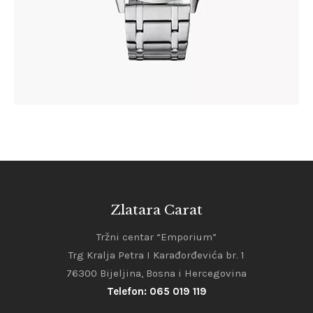
Zlatara Carat
Tržni centar “Emporium”
Trg Kralja Petra I Karađorđevića br. 1
76300 Bijeljina, Bosna i Hercegovina
Telefon: 065 019 119