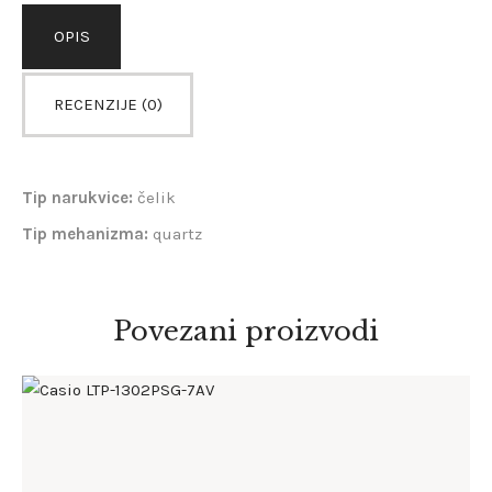
OPIS
RECENZIJE (0)
Tip narukvice:
čelik
Tip mehanizma:
quartz
Povezani proizvodi
CASIO LTP-1302PSG-7AV
168
.
00
KM