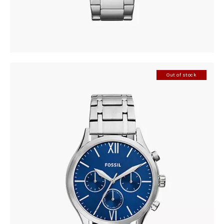
Out of stock
FOSSIL BQ2808
410
.
00
KM