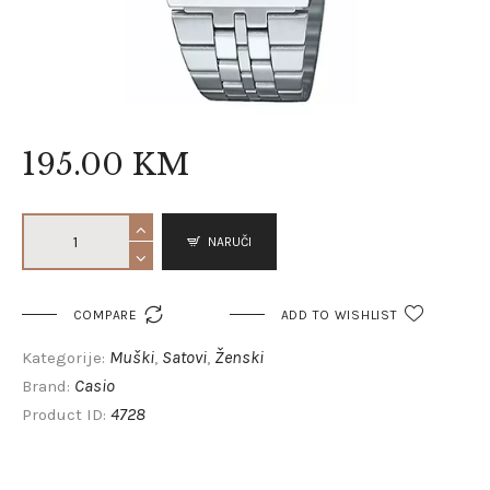
195
.
00
KM
NARUČI

COMPARE
ADD TO WISHLIST
Muški
Satovi
Ženski
Kategorije:
,
,
Casio
Brand:
4728
Product ID: