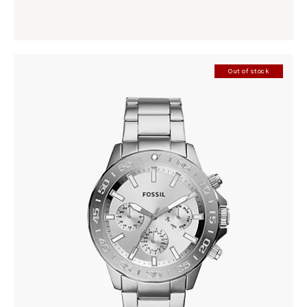
Out of stock
FOSSIL BQ2490
305
.
00
KM