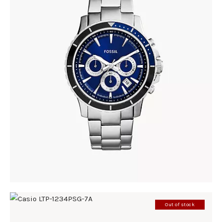
FOSSIL CH2927
337
.
00
KM
Out of stock
CASIO LTP-1234PSG-7A