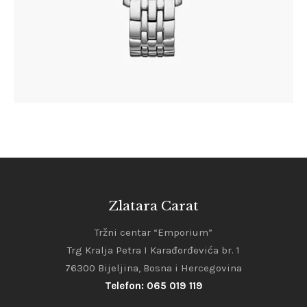
Zlatara Carat
Tržni centar “Emporium”
Trg Kralja Petra I Karađorđevića br. 1
76300 Bijeljina, Bosna i Hercegovina
Telefon: 065 019 119