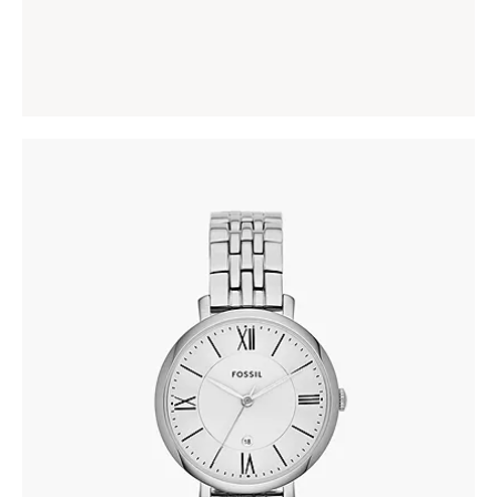
142
.
00
KM
FOSSIL ES3433
305
.
00
KM