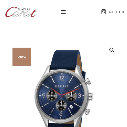
CART (
0
)
NASLOVNA
O NAMA
-30%
KONTAKT
SATOVI
SREBRNI NAKIT
ZLATNI NAKIT