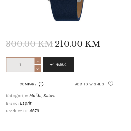
300
.
00
KM
210
.
00
KM
NARUČI

COMPARE
ADD TO WISHLIST
Muški
Satovi
Kategorije:
,
Esprit
Brand:
4879
Product ID: