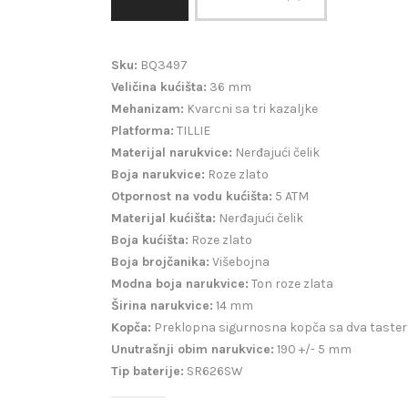
Sku:
BQ3497
Veličina kućišta:
36 mm
Mehanizam:
Kvarcni sa tri kazaljke
Platforma:
TILLIE
Materijal narukvice:
Nerđajući čelik
Boja narukvice:
Roze zlato
Otpornost na vodu kućišta:
5 ATM
Materijal kućišta:
Nerđajući čelik
Boja kućišta:
Roze zlato
Boja brojčanika:
Višebojna
Modna boja narukvice:
Ton roze zlata
Širina narukvice:
14 mm
Kopča:
Preklopna sigurnosna kopča sa dva taster
Unutrašnji obim narukvice:
190 +/- 5 mm
Tip baterije:
SR626SW