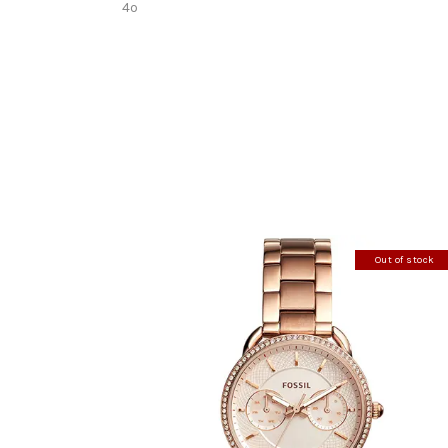
4o
Out of stock
FOSSIL ES4264
337
.
00
KM