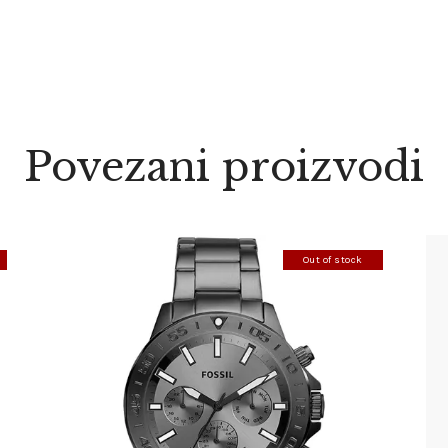
Povezani proizvodi
Out of stock
FOSSIL BQ2491
390
.
00
KM