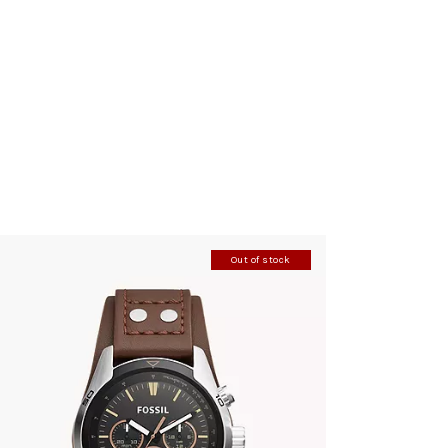
Out of stock
FOSSIL CH2891
345
.
00
KM