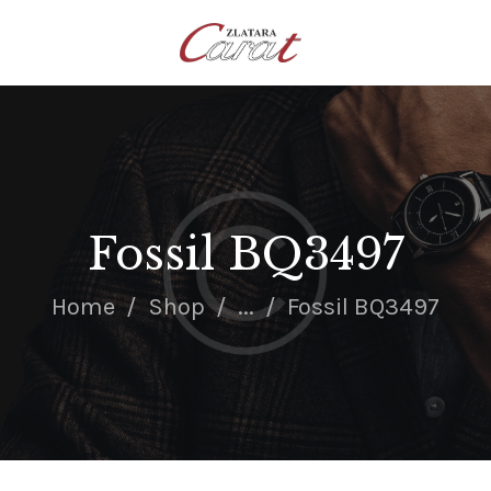
NASLOVNA
O NAMA
KONTAKT
SATOVI
SREBRNI NAKIT
Fossil BQ3497
ZLATNI NAKIT
Home
Shop
...
Fossil BQ3497