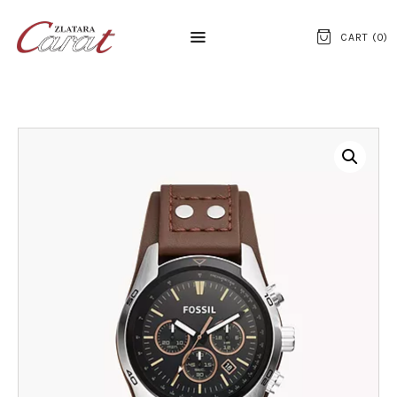
CART (
0
)
NASLOVNA
O NAMA
KONTAKT
SATOVI
SREBRNI NAKIT
ZLATNI NAKIT