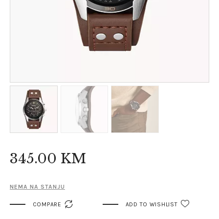
345
.
00
KM
NEMA NA STANJU

COMPARE
ADD TO WISHLIST