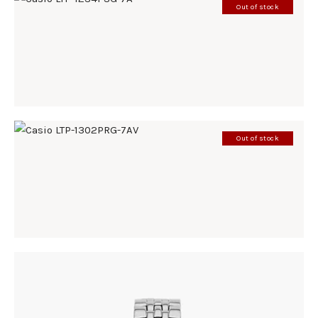
Out of stock
CASIO LTP-1234PSG-7A
142
.
00
KM
Out of stock
CASIO LTP-1302PRG-7AV
185
.
00
KM