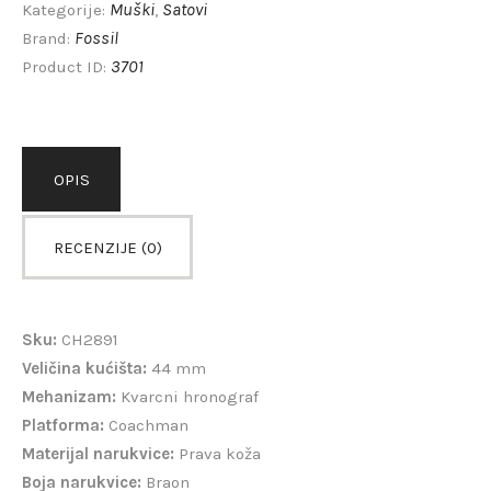
Muški
Satovi
Kategorije:
,
Fossil
Brand:
3701
Product ID:
OPIS
RECENZIJE (0)
Sku:
CH2891
Veličina kućišta:
44 mm
Mehanizam:
Kvarcni hronograf
Platforma:
Coachman
Materijal narukvice:
Prava koža
Boja narukvice:
Braon