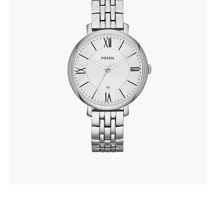
FOSSIL ES3433
305
.
00
KM