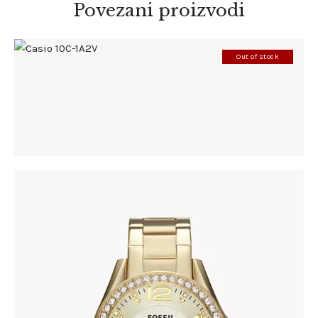
Povezani proizvodi
Out of stock
CASIO 10C-1A2V
198
.
00
KM