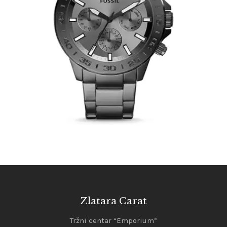
FOSSIL BQ2491
390
.
00
KM
Zlatara Carat
Tržni centar “Emporium”