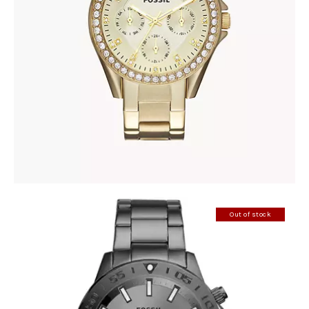
FOSSIL ES3203
345
.
00
KM
Out of stock