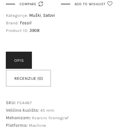

COMPARE
ADD TO WISHLIST
Muški
Satovi
Kategorije:
,
Fossil
Brand:
3908
Product ID:
OPIS
RECENZIJE (0)
SKU:
FS4487
Veličina kućišta:
45 mm
Mehanizam:
Kvarcni hronograf
Platforma:
Machine