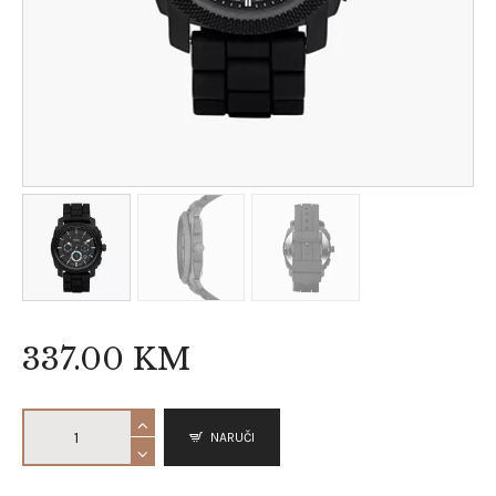
337
.
00
KM
NARUČI