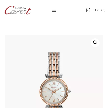
CART (
0
)
NASLOVNA
O NAMA
KONTAKT
SATOVI
SREBRNI NAKIT
ZLATNI NAKIT