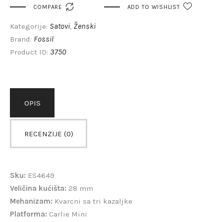

COMPARE
ADD TO WISHLIST
Satovi
Ženski
Kategorije:
,
Fossil
Brand:
3750
Product ID:
OPIS
RECENZIJE (0)
Sku:
ES4649
Veličina kućišta:
28 mm
Mehanizam:
Kvarcni sa tri kazaljke
Platforma:
Carlie Mini