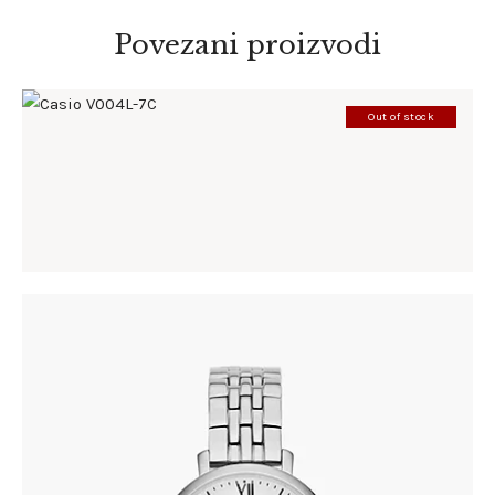
Povezani proizvodi
Out of stock
CASIO V004L-7C
86
.
00
KM