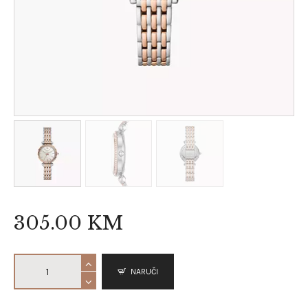
305
.
00
KM
NARUČI