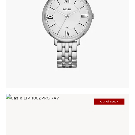
FOSSIL ES3433
305
.
00
KM
Out of stock
CASIO LTP-1302PRG-7AV
185
.
00
KM