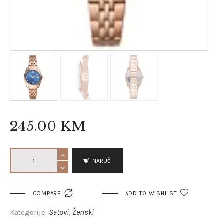
245
.
00
KM
NARUČI

COMPARE
ADD TO WISHLIST
Satovi
Ženski
Kategorije:
,