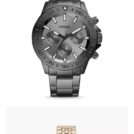
FOSSIL BQ2491
390
.
00
KM