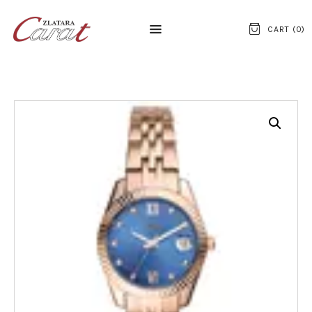
CART (
0
)
NASLOVNA
O NAMA
KONTAKT
SATOVI
SREBRNI NAKIT
ZLATNI NAKIT