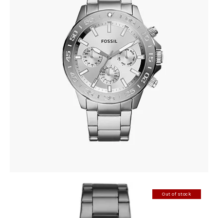
FOSSIL BQ2490
305
.
00
KM
Out of stock