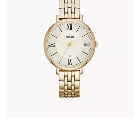
FOSSIL ES3434
303
.
00
KM