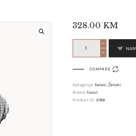
328
.
00
KM
NAR

COMPARE
Satovi
Ženski
Kategorije:
,
Fossil
Brand:
3788
Product ID: