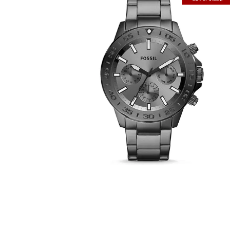
FOSSIL BQ2491
390
.
00
KM