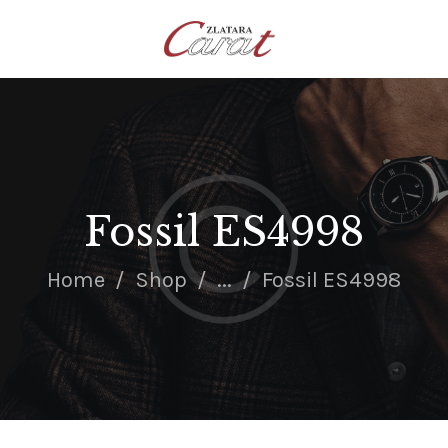
NASLOVNA
O NAMA
KONTAKT
SATOVI
SREBRNI NAKIT
Fossil ES4998
ZLATNI NAKIT
Home
Shop
...
Fossil ES4998