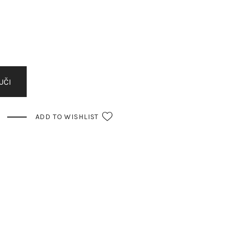
UČI
ADD TO WISHLIST