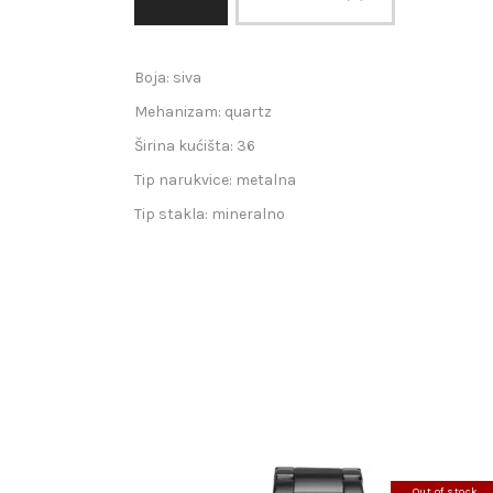
Boja: siva
Mehanizam: quartz
Širina kućišta: 36
Tip narukvice: metalna
Tip stakla: mineralno
Out of stock