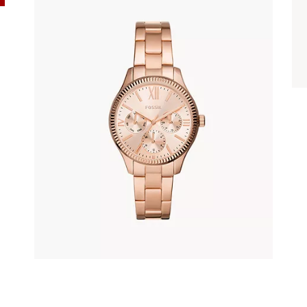
FOSSIL BQ3691
345
.
00
KM