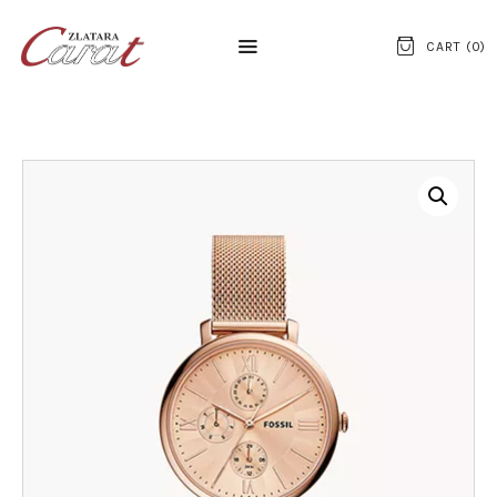
CART (
0
)
NASLOVNA
O NAMA
KONTAKT
SATOVI
SREBRNI NAKIT
ZLATNI NAKIT