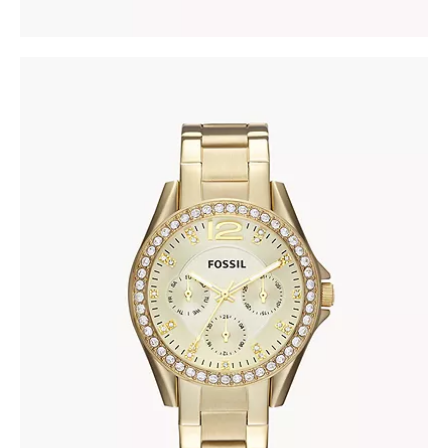
FOSSIL ES3203
345
.
00
KM