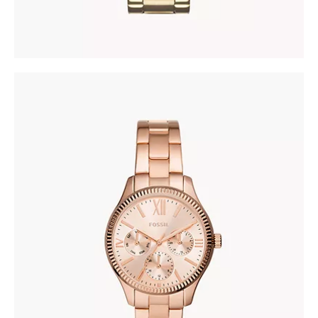
FOSSIL BQ3691
345
.
00
KM