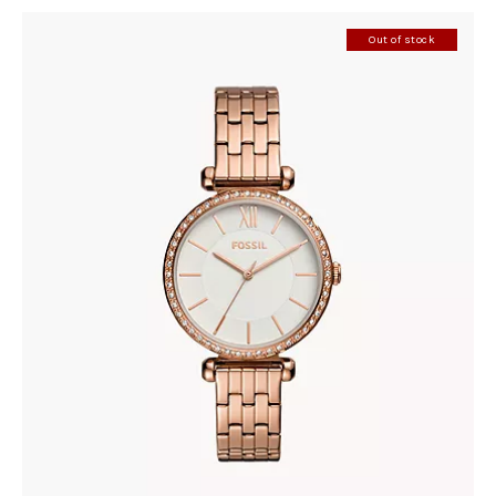
Out of stock
FOSSIL BQ3497
278
.
00
KM