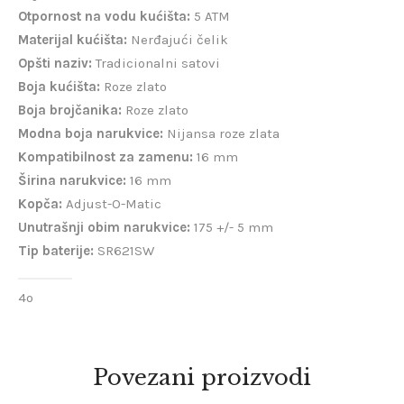
Otpornost na vodu kućišta:
5 ATM
Materijal kućišta:
Nerđajući čelik
Opšti naziv:
Tradicionalni satovi
Boja kućišta:
Roze zlato
Boja brojčanika:
Roze zlato
Modna boja narukvice:
Nijansa roze zlata
Kompatibilnost za zamenu:
16 mm
Širina narukvice:
16 mm
Kopča:
Adjust-O-Matic
Unutrašnji obim narukvice:
175 +/- 5 mm
Tip baterije:
SR621SW
4o
Povezani proizvodi