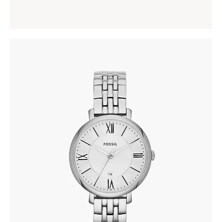
FOSSIL ES3433
305
.
00
KM