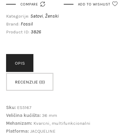

COMPARE
ADD TO WISHLIST
Satovi
Ženski
Kategorije:
,
Fossil
Brand:
3826
Product ID:
OPIS
RECENZIJE (0)
Sku:
ES5167
Veličina kućišta:
36 mm
Mehanizam:
Kvarcni, multifunkcionalni
Platforma:
JACQUELINE