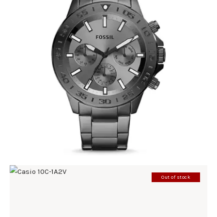
FOSSIL BQ2491
390
.
00
KM
Out of stock
CASIO 10C-1A2V
198
.
00
KM