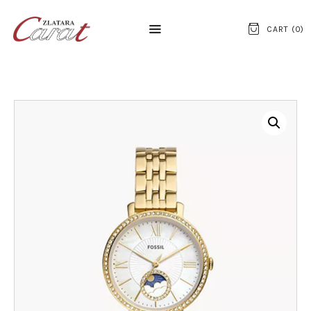
CART (
0
)
NASLOVNA
O NAMA
KONTAKT
SATOVI
SREBRNI NAKIT
ZLATNI NAKIT