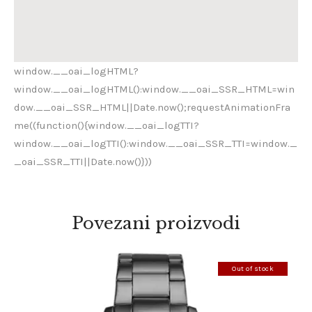
window.__oai_logHTML?
window.__oai_logHTML():window.__oai_SSR_HTML=win
dow.__oai_SSR_HTML||Date.now();requestAnimationFra
me((function(){window.__oai_logTTI?
window.__oai_logTTI():window.__oai_SSR_TTI=window._
_oai_SSR_TTI||Date.now()}))
Povezani proizvodi
Out of stock