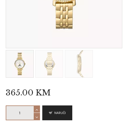
365
.
00
KM
NARUČI