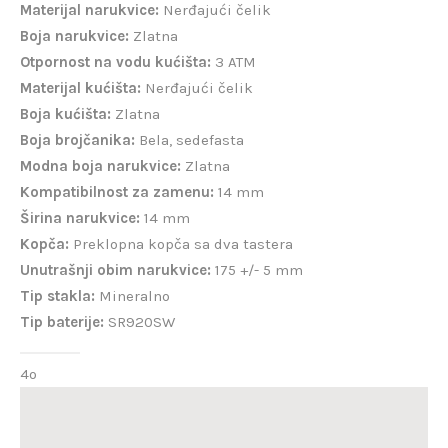
Materijal narukvice:
Nerđajući čelik
Boja narukvice:
Zlatna
Otpornost na vodu kućišta:
3 ATM
Materijal kućišta:
Nerđajući čelik
Boja kućišta:
Zlatna
Boja brojčanika:
Bela, sedefasta
Modna boja narukvice:
Zlatna
Kompatibilnost za zamenu:
14 mm
Širina narukvice:
14 mm
Kopča:
Preklopna kopča sa dva tastera
Unutrašnji obim narukvice:
175 +/- 5 mm
Tip stakla:
Mineralno
Tip baterije:
SR920SW
4o