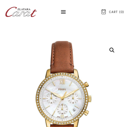
CART (
0
)
NASLOVNA
O NAMA
KONTAKT
SATOVI
SREBRNI NAKIT
ZLATNI NAKIT