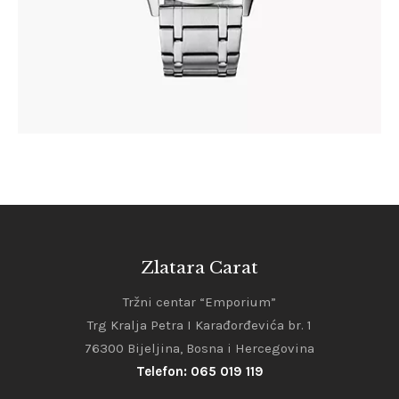
Zlatara Carat
Tržni centar “Emporium”
Trg Kralja Petra I Karađorđevića br. 1
76300 Bijeljina, Bosna i Hercegovina
Telefon: 065 019 119