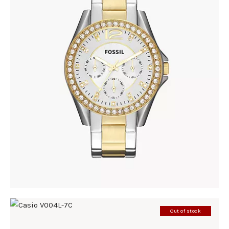
FOSSIL ES3204
690
.
00
KM
Out of stock
CASIO V004L-7C