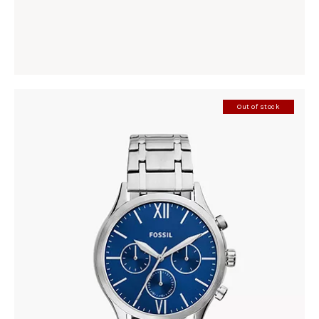
86
.
00
KM
Out of stock
FOSSIL BQ2808
410
.
00
KM