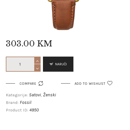
303
.
00
KM
NARUČI

COMPARE
ADD TO WISHLIST
Satovi
Ženski
Kategorije:
,
Fossil
Brand:
4950
Product ID: