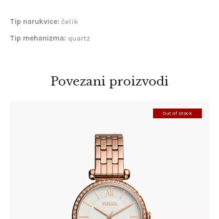
Tip narukvice:
čelik
Tip mehanizma:
quartz
Povezani proizvodi
Out of stock
FOSSIL BQ3497