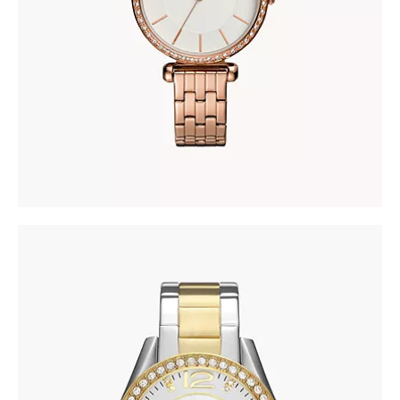
278
.
00
KM