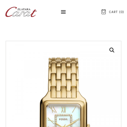
CART (
0
)
NASLOVNA
O NAMA
KONTAKT
SATOVI
SREBRNI NAKIT
ZLATNI NAKIT