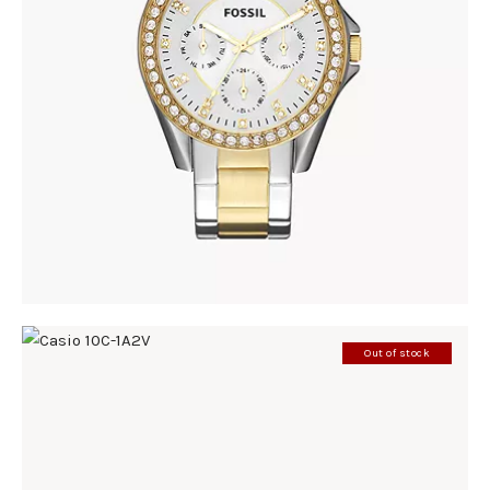
FOSSIL ES3204
690
.
00
KM
Out of stock
CASIO 10C-1A2V
198
.
00
KM