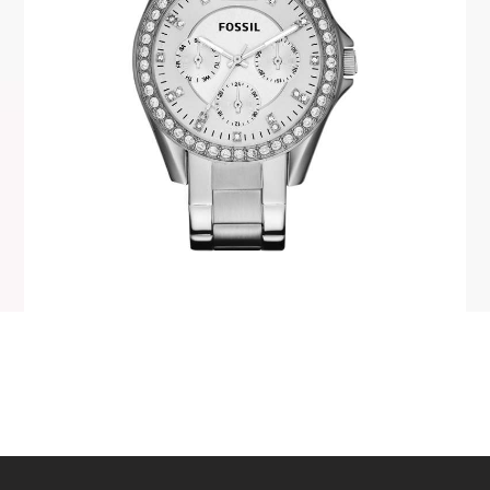
FOSSIL ES3202
345
.
00
KM