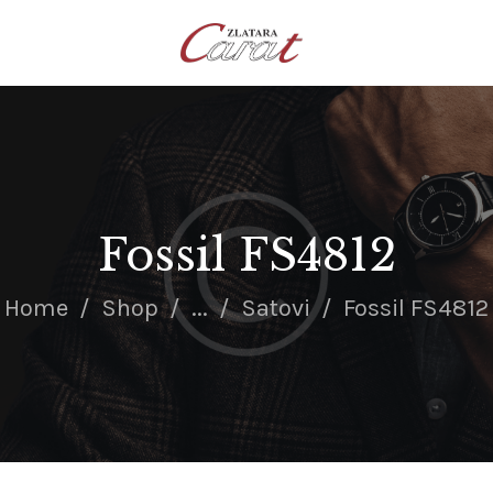
NASLOVNA
O NAMA
KONTAKT
SATOVI
SREBRNI NAKIT
Fossil FS4812
ZLATNI NAKIT
Home
Shop
...
Satovi
Fossil FS4812