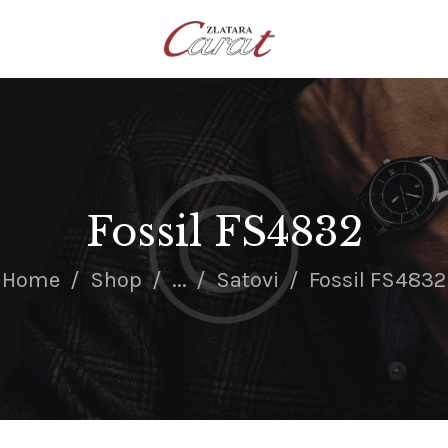
NASLOVNA
O NAMA
KONTAKT
SATOVI
SREBRNI NAKIT
Fossil FS4832
ZLATNI NAKIT
Home
Shop
...
Satovi
Fossil FS4832