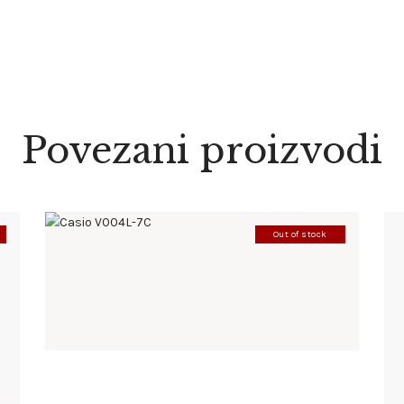
Povezani proizvodi
Out of stock
CASIO V004L-7C
86
.
00
KM