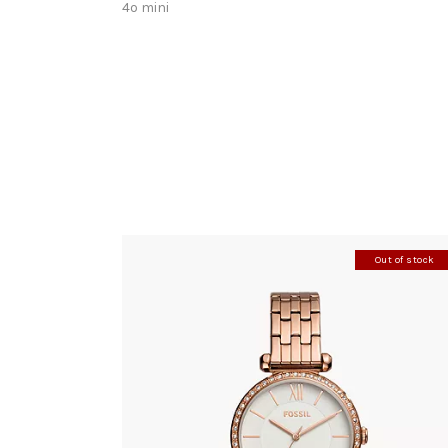
4o mini
Out of stock
FOSSIL BQ3497
278
.
00
KM