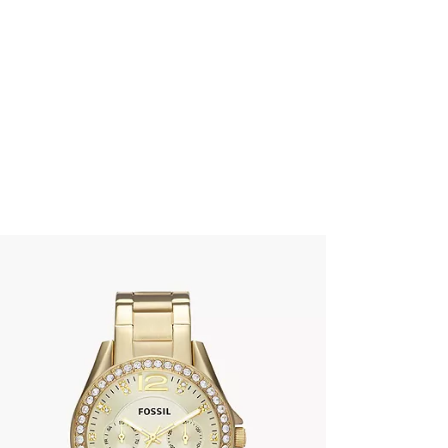
FOSSIL ES3203
345
.
00
KM