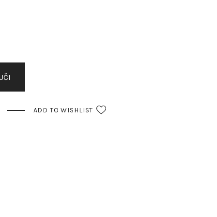
UČI
ADD TO WISHLIST