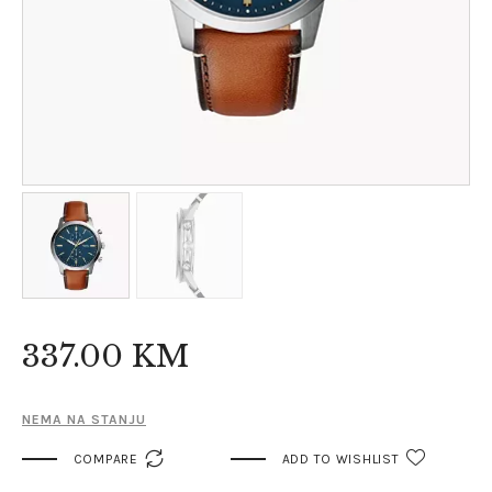
337
.
00
KM
NEMA NA STANJU

COMPARE
ADD TO WISHLIST