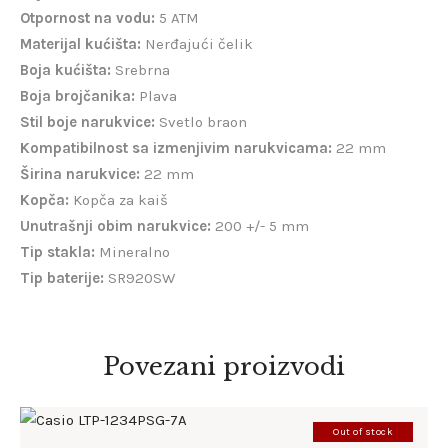
Otpornost na vodu:
5 ATM
Materijal kućišta:
Nerđajući čelik
Boja kućišta:
Srebrna
Boja brojčanika:
Plava
Stil boje narukvice:
Svetlo braon
Kompatibilnost sa izmenjivim narukvicama:
22 mm
Širina narukvice:
22 mm
Kopča:
Kopča za kaiš
Unutrašnji obim narukvice:
200 +/- 5 mm
Tip stakla:
Mineralno
Tip baterije:
SR920SW
Povezani proizvodi
Out of stock