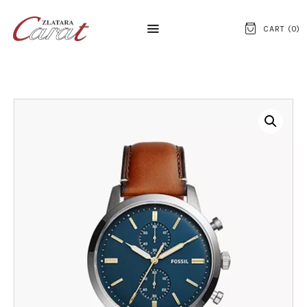
CART (
0
)
NASLOVNA
O NAMA
KONTAKT
SATOVI
SREBRNI NAKIT
ZLATNI NAKIT