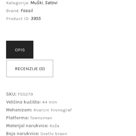
Muški
Satovi
Kategorije:
,
Fossil
Brand:
3955
Product ID:
OPIS
RECENZIJE (0)
SKU:
FS5279
Veličina kućišta:
44 mm
Mehanizam:
Kvarcni hronograf
Platforma:
Townsman
Materijal narukvice:
Koža
Boja narukvice:
Svetlo braon