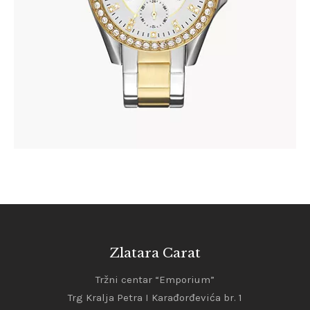
Zlatara Carat
Tržni centar “Emporium”
Trg Kralja Petra I Karađorđevića br. 1