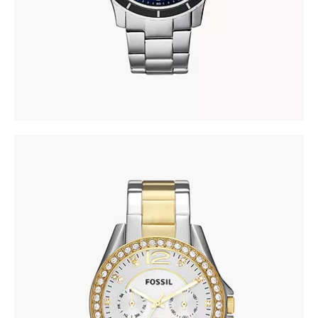
FOSSIL ES3204
690
.
00
KM