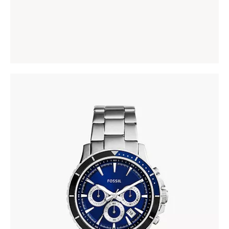
CASIO LTP-1234PSG-7A
142
.
00
KM
FOSSIL CH2927
337
.
00
KM