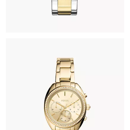
FOSSIL BQ3658
335
.
00
KM