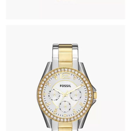
FOSSIL ES3204
690
.
00
KM