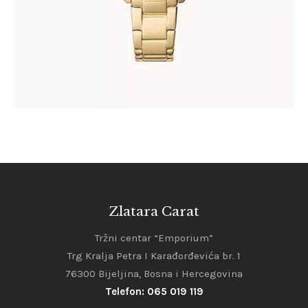
Zlatara Carat
Tržni centar “Emporium”
Trg Kralja Petra I Karađorđevića br. 1
76300 Bijeljina, Bosna i Hercegovina
Telefon: 065 019 119