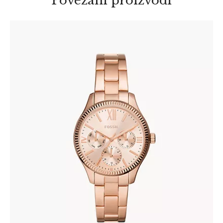
Povezani proizvodi
FOSSIL BQ3691
345
.
00
KM