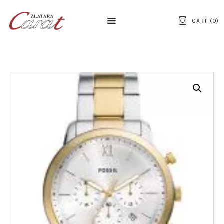
CART (
0
)
NASLOVNA
O NAMA
KONTAKT
SATOVI
SREBRNI NAKIT
ZLATNI NAKIT