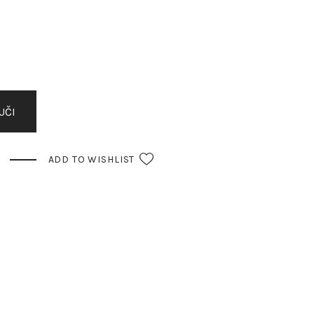
UČI
ADD TO WISHLIST