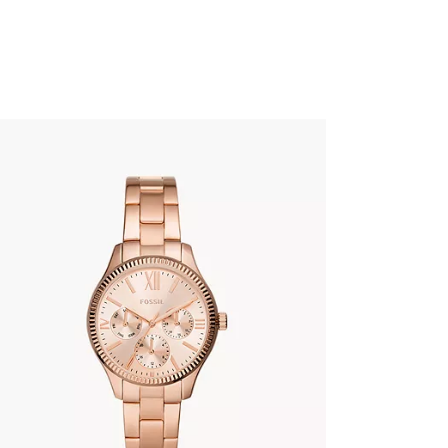
FOSSIL BQ3691
345
.
00
KM