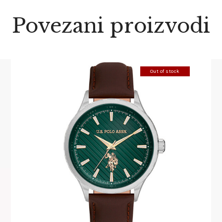
Povezani proizvodi
Out of stock
U.S. POLO ASSN 1069-05
220
.
00
KM