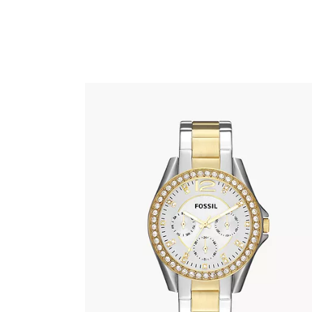
FOSSIL ES3204
690
.
00
KM