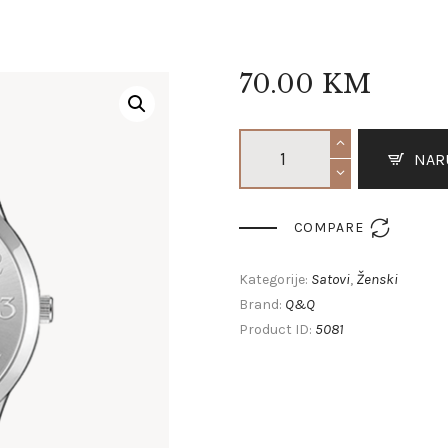
70
.
00
KM
NAR

COMPARE
Satovi
Ženski
Kategorije:
,
Q&Q
Brand:
5081
Product ID: