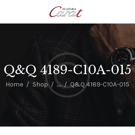
NASLOVNA
O NAMA
KONTAKT
SATOVI
SREBRNI NAKIT
Q&Q 4189-C10A-015
ZLATNI NAKIT
Home
Shop
...
Q&Q 4189-C10A-015