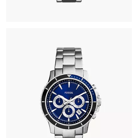
FOSSIL CH2927
337
.
00
KM