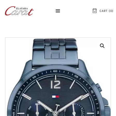
CART (
0
)
NASLOVNA
O NAMA
KONTAKT
SATOVI
SREBRNI NAKIT
ZLATNI NAKIT