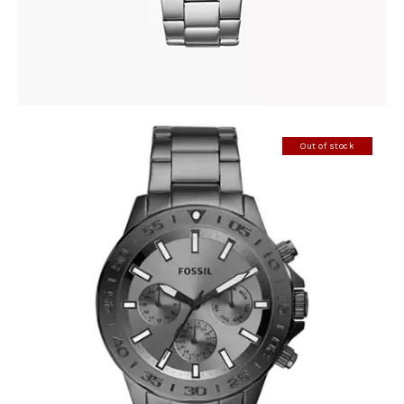
Out of stock
FOSSIL BQ2491
390
.
00
KM