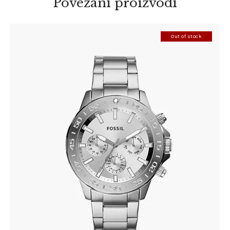
Povezani proizvodi
Out of stock
FOSSIL BQ2490
305
.
00
KM