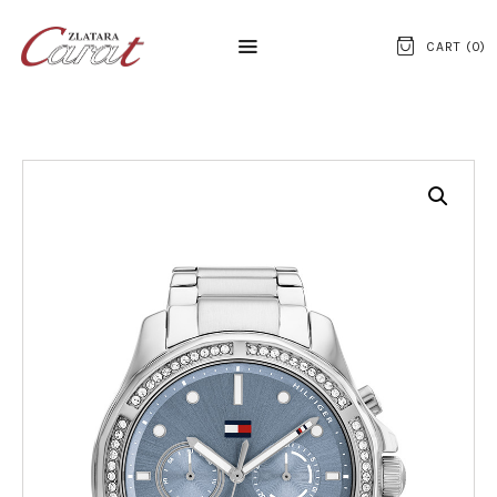
CART (
0
)
NASLOVNA
O NAMA
KONTAKT
SATOVI
SREBRNI NAKIT
ZLATNI NAKIT