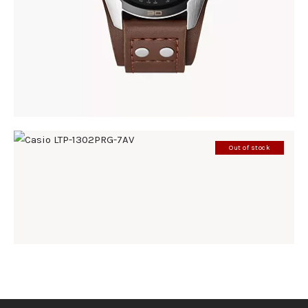
Out of stock
CASIO LTP-1302PRG-7AV
185
.
00
KM