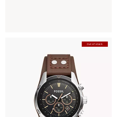
CASIO 10C-1A2V
198
.
00
KM
Out of stock
FOSSIL CH2891
345
.
00
KM