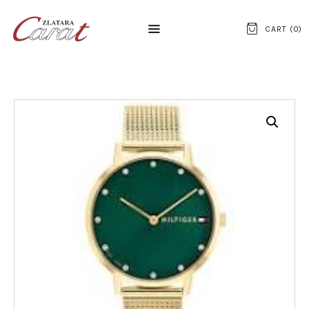
CART (
0
)
NASLOVNA
O NAMA
KONTAKT
SATOVI
SREBRNI NAKIT
ZLATNI NAKIT