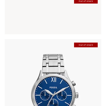
Out of stock
CASIO 10C-1A2V
198
.
00
KM
Out of stock
FOSSIL BQ2808
410
.
00
KM