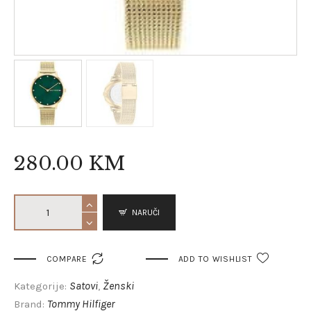
280
.
00
KM
NARUČI

COMPARE
ADD TO WISHLIST
Satovi
Ženski
Kategorije:
,
Tommy Hilfiger
Brand: