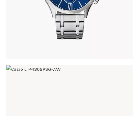
CASIO LTP-1302PSG-7AV
168
.
00
KM