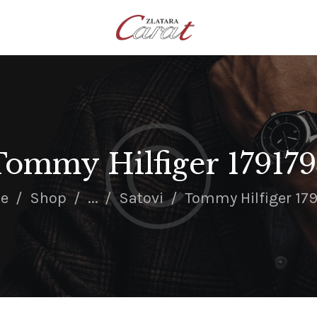
NASLOVNA
O NAMA
KONTAKT
SATOVI
SREBRNI NAKIT
Tommy Hilfiger 179179
ZLATNI NAKIT
e
Shop
...
Satovi
Tommy Hilfiger 17