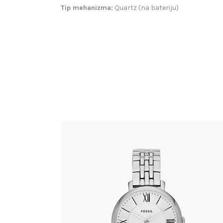
Tip mehanizma:
Quartz (na bateriju)
FOSSIL ES3433