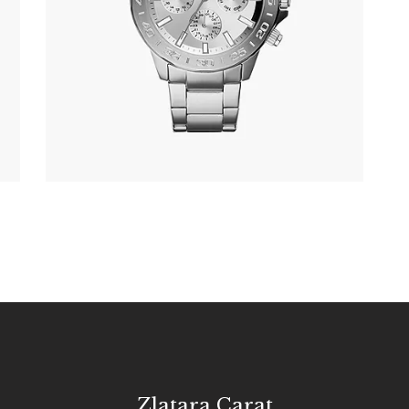
305
.
00
KM
Zlatara Carat