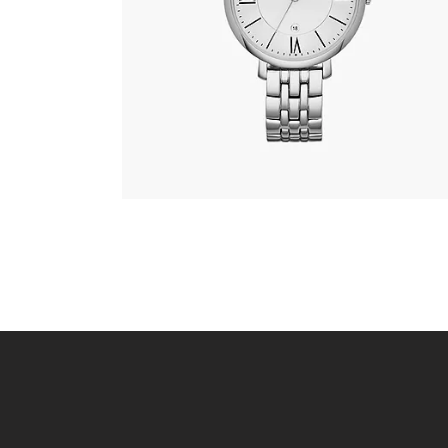
305
.
00
KM