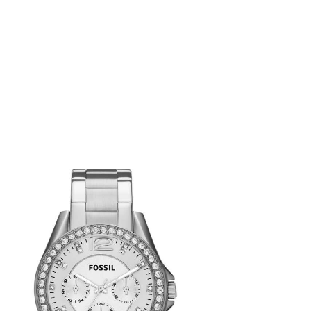
FOSSIL ES3202
345
.
00
KM