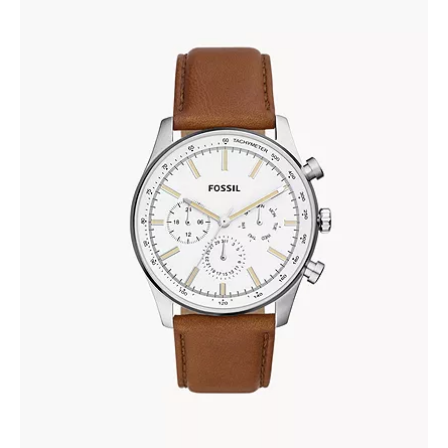
FOSSIL BQ2748
345
.
00
KM