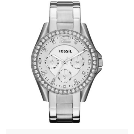
FOSSIL ES3202
345
.
00
KM