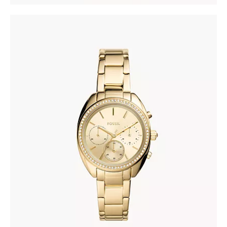
FOSSIL BQ3658
335
.
00
KM