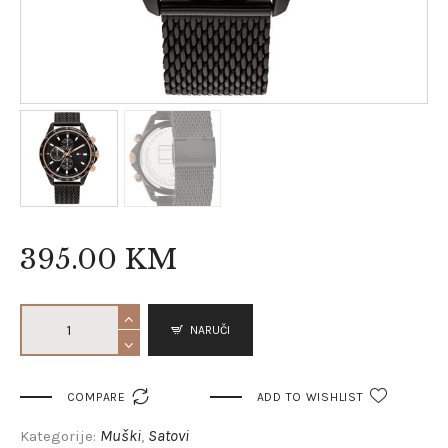
395
.
00
KM
NARUČI

COMPARE
ADD TO WISHLIST
Muški
Satovi
Kategorije:
,