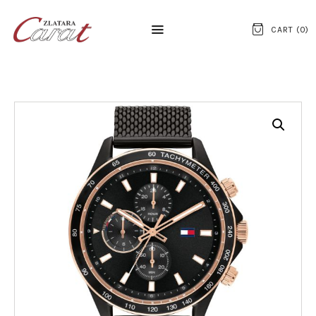
CART (
0
)
NASLOVNA
O NAMA
KONTAKT
SATOVI
SREBRNI NAKIT
ZLATNI NAKIT