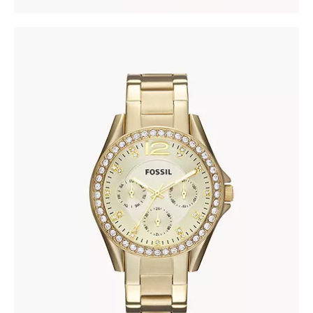
FOSSIL ES3203
345
.
00
KM