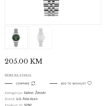
205
.
00
KM
NEMA NA STANJU

COMPARE
ADD TO WISHLIST
Satovi
Ženski
Kategorije:
,
U.S. Polo Assn
Brand:
5292
Product ID: