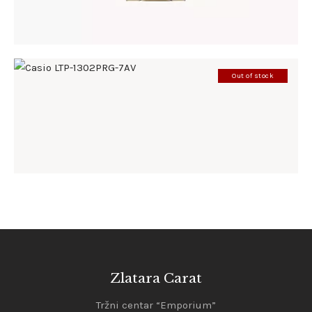
Out of stock
CASIO LTP-1302PRG-7AV
185
.
00
KM
Zlatara Carat
Tržni centar “Emporium”