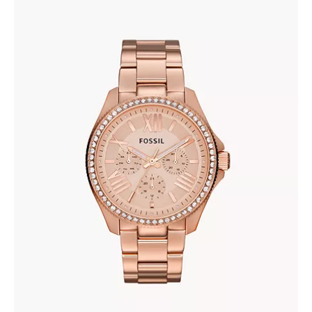
FOSSIL AM4483
380
.
00
KM