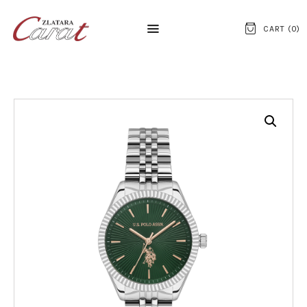
CART (
0
)
NASLOVNA
O NAMA
KONTAKT
SATOVI
SREBRNI NAKIT
ZLATNI NAKIT