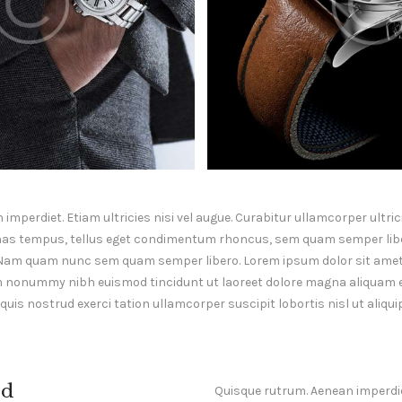
mperdiet. Etiam ultricies nisi vel augue. Curabitur ullamcorper ultrici
as tempus, tellus eget condimentum rhoncus, sem quam semper liber
Nam quam nunc sem quam semper libero. Lorem ipsum dolor sit amet
am nonummy nibh euismod tincidunt ut laoreet dolore magna aliquam er
uis nostrud exerci tation ullamcorper suscipit lobortis nisl ut aliq
d
Quisque rutrum. Aenean imperdiet