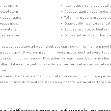
, unde omnis
Iste natus error sit volupta
t voluptatem
Accusantium emque laudant
 laudantium,
Totam rem aperiam eaque ip
eaque ipsa,
Quae ab illo inventore veritat
e veritatis
Et quasi architecto beatae vi
beatae vitae
Dicta sunt, explicabo. Nemo
amet, consectetuer adipiscing elit, sed diam nonummy nibh euismod t
at volutpat. Ut wisi enim ad minim veniam, quis nostrud exerci tatio
p ex ea commodo consequat. Duis autem vel eum iriure dolor in hendrerit
illum dolore eu feugiat nulla facilisis at vero eros et accumsan et ius
tum.
nde omnis iste natus error sit voluptatem accusantium doloremque l
e ab illo inventore veritatis et quasi architecto beatae vitae dicta su