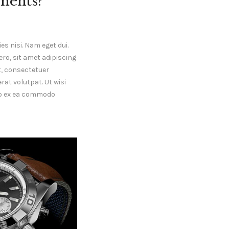
ments?
es nisi. Nam eget dui.
o, sit amet adipiscing
, consectetuer
at volutpat. Ut wisi
uip ex ea commodo