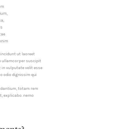
tem
ium,
sa,
is
tae
 enim
incidunt ut laoreet
n ullamcorper suscipit
 in vulputate velit esse
to odio dignissim qui
audantium, totam rem
nt, explicabo. nemo