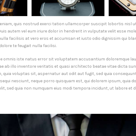
eniam, quis nostrud exerci tation ullamcorper suscipit lobortis nisl ut
 autem vel eum iriure dolor in hendrerit in vulputate velit esse mole
 nulla facilisis at vero eros et accumsan et iusto odio dignissim qui b
olore te feugait nulla facilisi.
nde omnis iste natus error sit voluptatem accusantium doloremque l
e ab illo inventore veritatis et quasi architecto beatae vitae dicta su
quia voluptas sit, aspernatur aut odit aut fugit, sed quia consequun
sequi nesciunt, neque porro quisquam est, qui dolorem ipsum, quia dol
velit, sed quia non numquam eius modi tempora incidunt, ut labore e