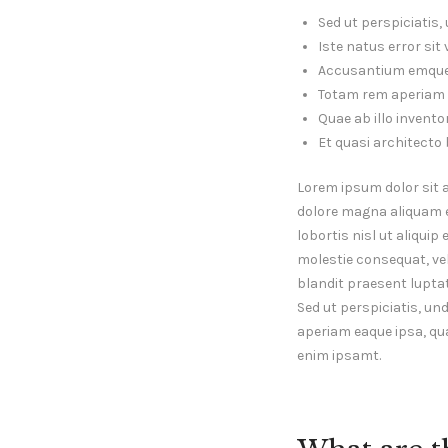
Sed ut perspiciatis
Iste natus error si
Accusantium emque
Totam rem aperiam 
Quae ab illo inventor
Et quasi architecto 
Lorem ipsum dolor sit 
dolore magna aliquam er
lobortis nisl ut aliqui
molestie consequat, vel 
blandit praesent lupta
Sed ut perspiciatis, u
aperiam eaque ipsa, qua
enim ipsamt.