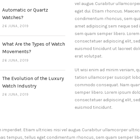
vel augue. Curabitur ullamcorper
Automatic or Quartz
eget dui. Etiam rhoncus. Maecen
Watches?
condimentum rhoncus, sem quam
amet adipiscing sem neque sed
26 JUNA, 2019
sem quam semper libero. Lorem 
consectetuer adipiscing elit, 
What Are the Types of Watch
euismod tincidunt ut laoreet d
Movements?
erat volutpat.
26 JUNA, 2019
Ut wisi enim ad minim veniam, qu
tation ullamcorper suscipit lobor
The Evolution of the Luxury
commodo consequat. Nam qua
Watch Industry
semper libero. Lorem ipsum dolo
26 JUNA, 2019
consectetuer adipiscing elit, 
euismod tincidunt.
mperdiet. Etiam ultricies nisi vel augue. Curabitur ullamcorper ultrici
as tempus, tellus eget condimentum rhoncus, sem quam semper liber