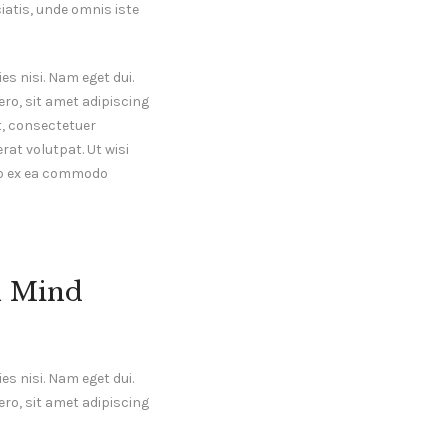
ciatis, unde omnis iste
es nisi. Nam eget dui.
o, sit amet adipiscing
, consectetuer
at volutpat. Ut wisi
uip ex ea commodo
n Mind
es nisi. Nam eget dui.
o, sit amet adipiscing