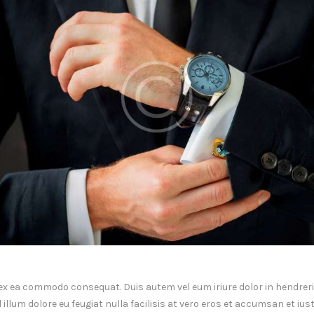
p ex ea commodo consequat. Duis autem vel eum iriure dolor in hendrerit
illum dolore eu feugiat nulla facilisis at vero eros et accumsan et ius