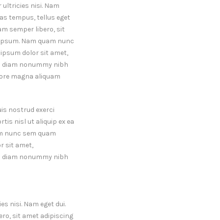
 ultricies nisi. Nam
as tempus, tellus eget
 semper libero, sit
 ipsum. Nam quam nunc
ipsum dolor sit amet,
sed diam nonummy nibh
olore magna aliquam
is nostrud exerci
tis nisl ut aliquip ex ea
m nunc sem quam
r sit amet,
sed diam nonummy nibh
es nisi. Nam eget dui.
o, sit amet adipiscing