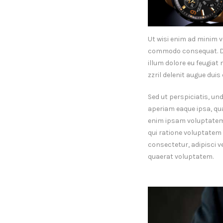
Ut wisi enim ad minim v
commodo consequat. Duis
illum dolore eu feugiat
zzril delenit augue duis d
Sed ut perspiciatis, u
aperiam eaque ipsa, qua
enim ipsam voluptatem, 
qui ratione voluptatem 
consectetur, adipisci 
quaerat voluptatem.