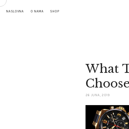
NASLOVNA
O NAMA
SHOP
What T
Choose 
26 JUNA, 2019