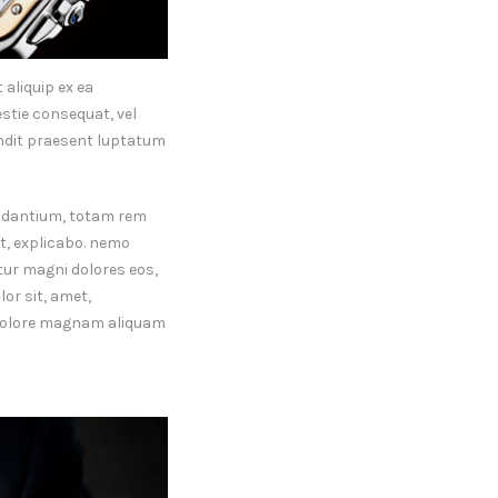
 aliquip ex ea
stie consequat, vel
landit praesent luptatum
audantium, totam rem
nt, explicabo. nemo
tur magni dolores eos,
or sit, amet,
t dolore magnam aliquam