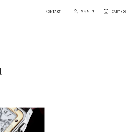
SIGN IN
KONTAKT
CART (
0
)
u