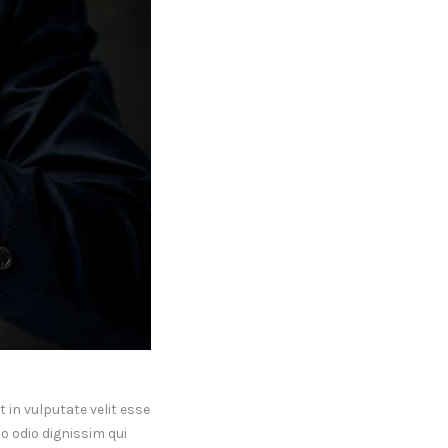
 in vulputate velit esse
to odio dignissim qui