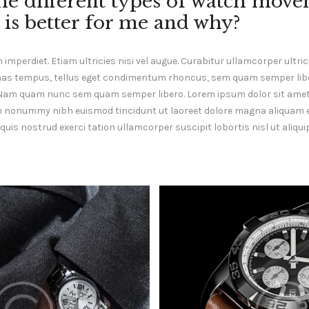
he different types of watch move
is better for me and why?
mperdiet. Etiam ultricies nisi vel augue. Curabitur ullamcorper ultrici
as tempus, tellus eget condimentum rhoncus, sem quam semper liber
Nam quam nunc sem quam semper libero. Lorem ipsum dolor sit amet
am nonummy nibh euismod tincidunt ut laoreet dolore magna aliquam er
uis nostrud exerci tation ullamcorper suscipit lobortis nisl ut aliq