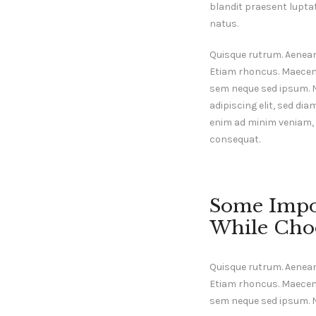
blandit praesent luptatu
natus.
Quisque rutrum. Aenean i
Etiam rhoncus. Maecen
sem neque sed ipsum. 
adipiscing elit, sed di
enim ad minim veniam, q
consequat.
Some Impo
While Choo
Quisque rutrum. Aenean i
Etiam rhoncus. Maecen
sem neque sed ipsum.