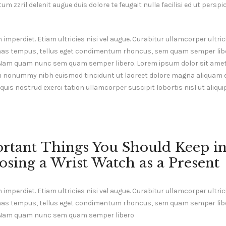
m zzril delenit augue duis dolore te feugait nulla facilisi ed ut perspi
mperdiet. Etiam ultricies nisi vel augue. Curabitur ullamcorper ultrici
as tempus, tellus eget condimentum rhoncus, sem quam semper liber
Nam quam nunc sem quam semper libero. Lorem ipsum dolor sit amet
am nonummy nibh euismod tincidunt ut laoreet dolore magna aliquam er
uis nostrud exerci tation ullamcorper suscipit lobortis nisl ut aliq
rtant Things You Should Keep i
sing a Wrist Watch as a Present
mperdiet. Etiam ultricies nisi vel augue. Curabitur ullamcorper ultrici
as tempus, tellus eget condimentum rhoncus, sem quam semper liber
 Nam quam nunc sem quam semper libero