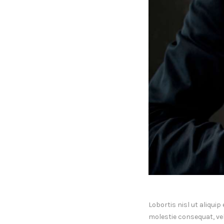
Lobortis nisl ut aliqui
molestie consequat, vel 