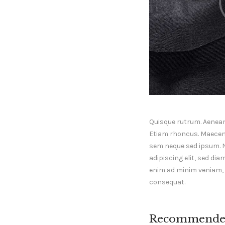
Quisque rutrum. Aenean i
Etiam rhoncus. Maecen
sem neque sed ipsum. 
adipiscing elit, sed di
enim ad minim veniam, q
consequat.
Recommende