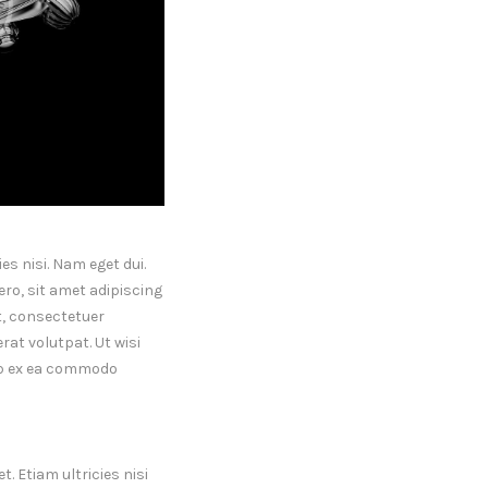
es nisi. Nam eget dui.
o, sit amet adipiscing
, consectetuer
at volutpat. Ut wisi
uip ex ea commodo
. Etiam ultricies nisi