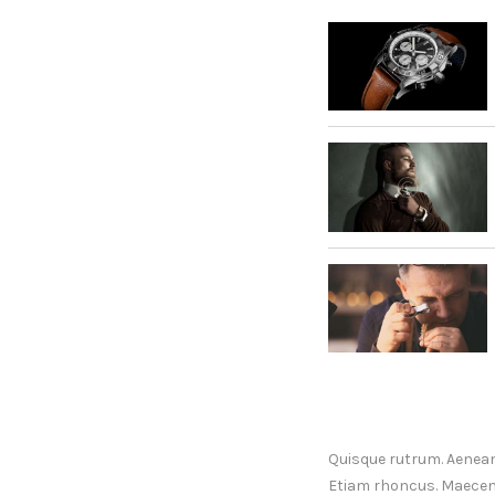
Quisque rutrum. Aenean i
Etiam rhoncus. Maecen