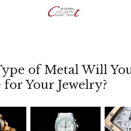
NASLOVNA
O NAMA
KONTAKT
SATOVI
SREBRNI NAKIT
ZLATNI NAKIT
ype of Metal Will Yo
for Your Jewelry?