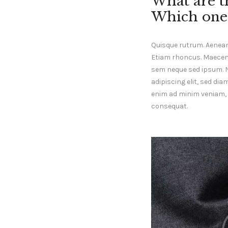
What are t
Which one 
Quisque rutrum. Aenean i
Etiam rhoncus. Maecen
sem neque sed ipsum. 
adipiscing elit, sed di
enim ad minim veniam, q
consequat.